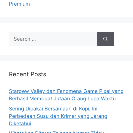
r
Premium
i
e
s
S
e
a
r
c
h
Recent Posts
f
o
Stardew Valley dan Fenomena Game Pixel yang
r
Berhasil Membuat Jutaan Orang Lupa Waktu
:
Sering Dipakai Bersamaan di Kopi, Ini
Perbedaan Susu dan Krimer yang Jarang
Diketahui