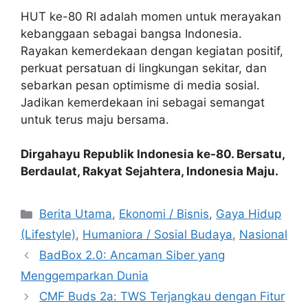
HUT ke-80 RI adalah momen untuk merayakan
kebanggaan sebagai bangsa Indonesia.
Rayakan kemerdekaan dengan kegiatan positif,
perkuat persatuan di lingkungan sekitar, dan
sebarkan pesan optimisme di media sosial.
Jadikan kemerdekaan ini sebagai semangat
untuk terus maju bersama.
Dirgahayu Republik Indonesia ke-80. Bersatu,
Berdaulat, Rakyat Sejahtera, Indonesia Maju.
C
Berita Utama
,
Ekonomi / Bisnis
,
Gaya Hidup
a
(Lifestyle)
,
Humaniora / Sosial Budaya
,
Nasional
t
BadBox 2.0: Ancaman Siber yang
e
Menggemparkan Dunia
g
CMF Buds 2a: TWS Terjangkau dengan Fitur
o