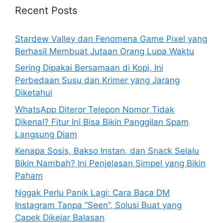
h
Recent Posts
f
o
Stardew Valley dan Fenomena Game Pixel yang
r
Berhasil Membuat Jutaan Orang Lupa Waktu
:
Sering Dipakai Bersamaan di Kopi, Ini
Perbedaan Susu dan Krimer yang Jarang
Diketahui
WhatsApp Diteror Telepon Nomor Tidak
Dikenal? Fitur Ini Bisa Bikin Panggilan Spam
Langsung Diam
Kenapa Sosis, Bakso Instan, dan Snack Selalu
Bikin Nambah? Ini Penjelasan Simpel yang Bikin
Paham
Nggak Perlu Panik Lagi: Cara Baca DM
Instagram Tanpa “Seen”, Solusi Buat yang
Capek Dikejar Balasan