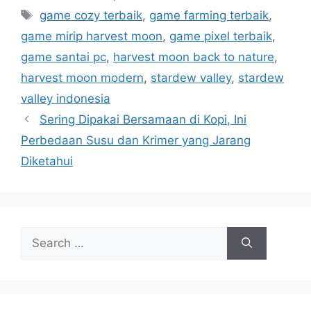
a
T
game cozy terbaik
,
game farming terbaik
,
t
a
game mirip harvest moon
,
game pixel terbaik
,
e
g
game santai pc
,
harvest moon back to nature
,
g
s
harvest moon modern
,
stardew valley
,
stardew
o
r
valley indonesia
i
Sering Dipakai Bersamaan di Kopi, Ini
e
Perbedaan Susu dan Krimer yang Jarang
s
Diketahui
S
e
a
r
c