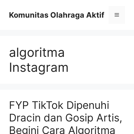
Skip
to
Komunitas Olahraga Aktif
Menu
content
algoritma
Instagram
FYP TikTok Dipenuhi
Dracin dan Gosip Artis,
Begini Cara Algoritma