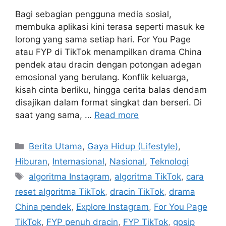
Bagi sebagian pengguna media sosial,
membuka aplikasi kini terasa seperti masuk ke
lorong yang sama setiap hari. For You Page
atau FYP di TikTok menampilkan drama China
pendek atau dracin dengan potongan adegan
emosional yang berulang. Konflik keluarga,
kisah cinta berliku, hingga cerita balas dendam
disajikan dalam format singkat dan berseri. Di
saat yang sama, …
Read more
C
Berita Utama
,
Gaya Hidup (Lifestyle)
,
a
Hiburan
,
Internasional
,
Nasional
,
Teknologi
t
T
algoritma Instagram
,
algoritma TikTok
,
cara
e
a
reset algoritma TikTok
,
dracin TikTok
,
drama
g
g
China pendek
,
Explore Instagram
,
For You Page
o
s
r
TikTok
,
FYP penuh dracin
,
FYP TikTok
,
gosip