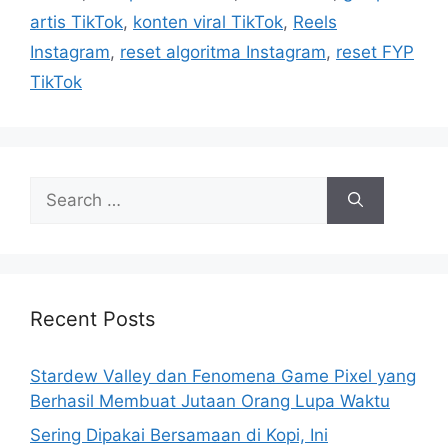
i
artis TikTok
,
konten viral TikTok
,
Reels
e
Instagram
,
reset algoritma Instagram
,
reset FYP
s
TikTok
S
e
a
r
c
h
Recent Posts
f
o
Stardew Valley dan Fenomena Game Pixel yang
r
Berhasil Membuat Jutaan Orang Lupa Waktu
:
Sering Dipakai Bersamaan di Kopi, Ini