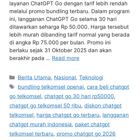
layanan ChatGPT Go dengan tarif lebih rendah
melalui promo bundling terbaru. Dalam program
ini, langganan ChatGPT Go selama 30 hari
ditawarkan seharga Rp 50.000. Harga tersebut
lebih murah dibanding tarif normal yang berada
di angka Rp 75.000 per bulan. Promo ini
berlaku sejak 31 Oktober 2025 dan akan
berakhir pada …
Read more
C
Berita Utama
,
Nasional
,
Teknologi
a
T
bundling telkomsel openai
,
cara beli chatgpt
t
a
go telkomsel
,
chatgpt go 30 hari rp50000
,
e
g
chatgpt go telkomsel 50 ribu
,
diskon chatgpt
g
s
telkomsel
,
harga chatgpt go terbaru
,
langganan
o
r
chatgpt murah indonesia
,
paket chatgpt
i
telkomsel terbaru
,
promo chatgpt go 2026
e