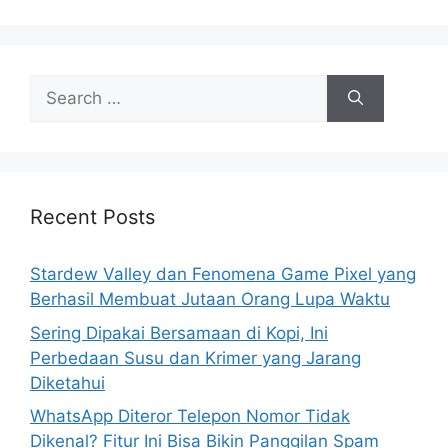
s
S
e
a
r
c
h
Recent Posts
f
o
Stardew Valley dan Fenomena Game Pixel yang
r
Berhasil Membuat Jutaan Orang Lupa Waktu
:
Sering Dipakai Bersamaan di Kopi, Ini
Perbedaan Susu dan Krimer yang Jarang
Diketahui
WhatsApp Diteror Telepon Nomor Tidak
Dikenal? Fitur Ini Bisa Bikin Panggilan Spam