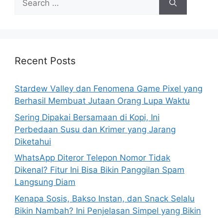
e
a
r
c
h
Recent Posts
f
o
Stardew Valley dan Fenomena Game Pixel yang
r
Berhasil Membuat Jutaan Orang Lupa Waktu
:
Sering Dipakai Bersamaan di Kopi, Ini
Perbedaan Susu dan Krimer yang Jarang
Diketahui
WhatsApp Diteror Telepon Nomor Tidak
Dikenal? Fitur Ini Bisa Bikin Panggilan Spam
Langsung Diam
Kenapa Sosis, Bakso Instan, dan Snack Selalu
Bikin Nambah? Ini Penjelasan Simpel yang Bikin