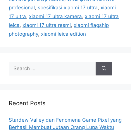
g
s
profesional
,
spesifikasi xiaomi 17 ultra
,
xiaomi
o
r
17 ultra
,
xiaomi 17 ultra kamera
,
xiaomi 17 ultra
i
leica
,
xiaomi 17 ultra resmi
,
xiaomi flagship
e
photography
,
xiaomi leica edition
s
S
e
a
r
c
h
Recent Posts
f
o
Stardew Valley dan Fenomena Game Pixel yang
r
Berhasil Membuat Jutaan Orang Lupa Waktu
: