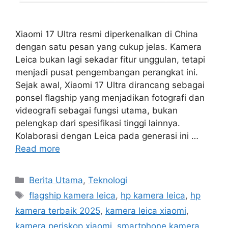
Xiaomi 17 Ultra resmi diperkenalkan di China
dengan satu pesan yang cukup jelas. Kamera
Leica bukan lagi sekadar fitur unggulan, tetapi
menjadi pusat pengembangan perangkat ini.
Sejak awal, Xiaomi 17 Ultra dirancang sebagai
ponsel flagship yang menjadikan fotografi dan
videografi sebagai fungsi utama, bukan
pelengkap dari spesifikasi tinggi lainnya.
Kolaborasi dengan Leica pada generasi ini …
Read more
C
Berita Utama
,
Teknologi
a
T
flagship kamera leica
,
hp kamera leica
,
hp
t
a
kamera terbaik 2025
,
kamera leica xiaomi
,
e
g
kamera periskop xiaomi
,
smartphone kamera