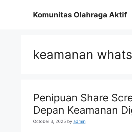
Skip
to
Komunitas Olahraga Aktif
content
keamanan what
Penipuan Share Sc
Depan Keamanan Dig
October 3, 2025
by
admin