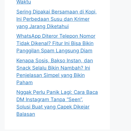
Waktu
Sering Dipakai Bersamaan di Kopi,
Ini Perbedaan Susu dan Krimer
yang Jarang Diketahui
WhatsApp Diteror Telepon Nomor
Tidak Dikenal? Fitur Ini Bisa Bikin
Panggilan Spam Langsung Diam
Kenapa Sosis, Bakso Instan, dan
Snack Selalu Bikin Nambah? Ini
Penjelasan Simpel yang Bikin
Paham
Nggak Perlu Panik Lagi: Cara Baca
DM Instagram Tanpa “Seen”,
Solusi Buat yang Capek Dikejar
Balasan