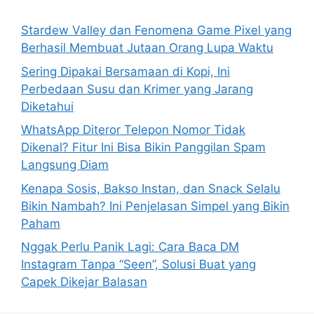
f
o
Stardew Valley dan Fenomena Game Pixel yang
r
Berhasil Membuat Jutaan Orang Lupa Waktu
:
Sering Dipakai Bersamaan di Kopi, Ini
Perbedaan Susu dan Krimer yang Jarang
Diketahui
WhatsApp Diteror Telepon Nomor Tidak
Dikenal? Fitur Ini Bisa Bikin Panggilan Spam
Langsung Diam
Kenapa Sosis, Bakso Instan, dan Snack Selalu
Bikin Nambah? Ini Penjelasan Simpel yang Bikin
Paham
Nggak Perlu Panik Lagi: Cara Baca DM
Instagram Tanpa “Seen”, Solusi Buat yang
Capek Dikejar Balasan