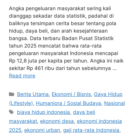
Angka pengeluaran masyarakat sering kali
dianggap sekadar data statistik, padahal di
baliknya tersimpan cerita besar tentang pola
hidup, daya beli, dan arah kesejahteraan
bangsa. Data terbaru Badan Pusat Statistik
tahun 2025 mencatat bahwa rata-rata
pengeluaran masyarakat Indonesia mencapai
Rp 12,8 juta per kapita per tahun. Angka ini naik
sekitar Rp 461 ribu dari tahun sebelumnya …
Read more
C
Berita Utama
,
Ekonomi / Bisnis
,
Gaya Hidup
a
(Lifestyle)
,
Humaniora / Sosial Budaya
,
Nasional
t
T
biaya hidup indonesia
,
daya beli
e
a
masyarakat
,
ekonomi desa
,
ekonomi indonesia
g
g
2025
,
ekonomi urban
,
gaji rata-rata indonesia
,
o
s