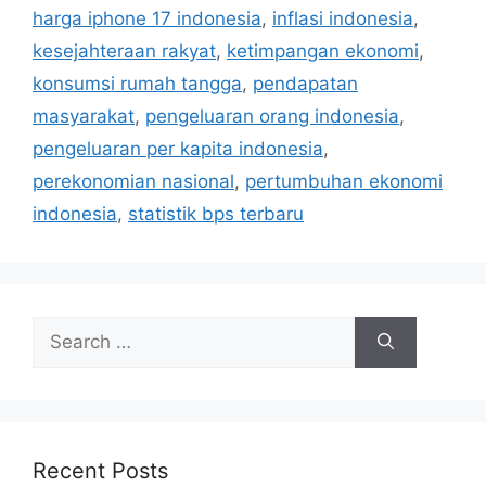
r
harga iphone 17 indonesia
,
inflasi indonesia
,
i
kesejahteraan rakyat
,
ketimpangan ekonomi
,
e
konsumsi rumah tangga
,
pendapatan
s
masyarakat
,
pengeluaran orang indonesia
,
pengeluaran per kapita indonesia
,
perekonomian nasional
,
pertumbuhan ekonomi
indonesia
,
statistik bps terbaru
S
e
a
r
c
h
Recent Posts