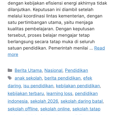
dengan kebijakan efisiensi energi akhirnya tidak
dilanjutkan. Keputusan ini diambil setelah
melalui koordinasi lintas kementerian, dengan
satu pertimbangan utama, yaitu menjaga
kualitas pembelajaran. Dengan keputusan
tersebut, proses belajar mengajar tetap
berlangsung secara tatap muka di seluruh
satuan pendidikan. Pemerintah menilai …
Read
more
C
Berita Utama
,
Nasional
,
Pendidikan
a
T
anak sekolah
,
berita pendidikan
,
efek
t
a
daring
,
isu pendidikan
,
kebijakan pendidikan
,
e
g
kebijakan terbaru
,
learning loss
,
pendidikan
g
s
indonesia
,
sekolah 2026
,
sekolah daring batal
,
o
r
sekolah offline
,
sekolah online
,
sekolah tatap
i