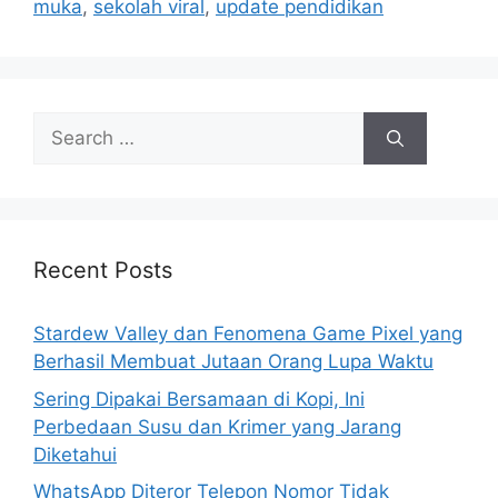
muka
,
sekolah viral
,
update pendidikan
e
s
S
e
a
r
c
h
Recent Posts
f
o
Stardew Valley dan Fenomena Game Pixel yang
r
Berhasil Membuat Jutaan Orang Lupa Waktu
:
Sering Dipakai Bersamaan di Kopi, Ini
Perbedaan Susu dan Krimer yang Jarang
Diketahui
WhatsApp Diteror Telepon Nomor Tidak