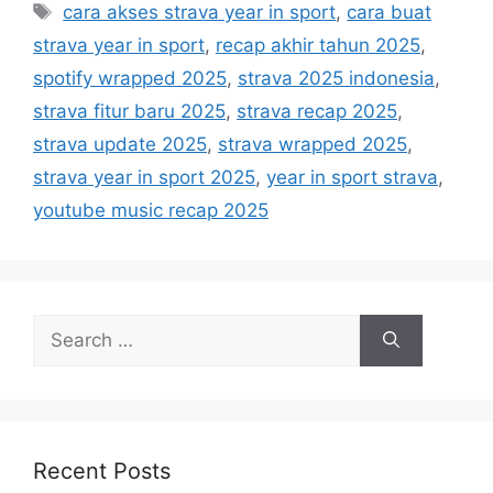
T
cara akses strava year in sport
,
cara buat
e
a
strava year in sport
,
recap akhir tahun 2025
,
g
g
spotify wrapped 2025
,
strava 2025 indonesia
,
o
s
r
strava fitur baru 2025
,
strava recap 2025
,
i
strava update 2025
,
strava wrapped 2025
,
e
strava year in sport 2025
,
year in sport strava
,
s
youtube music recap 2025
S
e
a
r
c
h
Recent Posts
f