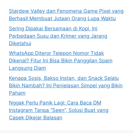
o
Stardew Valley dan Fenomena Game Pixel yang
r
Berhasil Membuat Jutaan Orang Lupa Waktu
:
Sering Dipakai Bersamaan di Kopi, Ini
Perbedaan Susu dan Krimer yang Jarang
Diketahui
WhatsApp Diteror Telepon Nomor Tidak
Dikenal? Fitur Ini Bisa Bikin Panggilan Spam
Langsung Diam
Kenapa Sosis, Bakso Instan, dan Snack Selalu
Bikin Nambah? Ini Penjelasan Simpel yang Bikin
Paham
Nggak Perlu Panik Lagi: Cara Baca DM
Instagram Tanpa “Seen”, Solusi Buat yang
Capek Dikejar Balasan