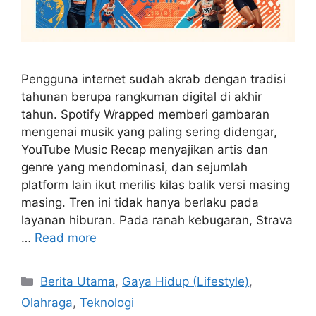
Pengguna internet sudah akrab dengan tradisi
tahunan berupa rangkuman digital di akhir
tahun. Spotify Wrapped memberi gambaran
mengenai musik yang paling sering didengar,
YouTube Music Recap menyajikan artis dan
genre yang mendominasi, dan sejumlah
platform lain ikut merilis kilas balik versi masing
masing. Tren ini tidak hanya berlaku pada
layanan hiburan. Pada ranah kebugaran, Strava
…
Read more
C
Berita Utama
,
Gaya Hidup (Lifestyle)
,
a
Olahraga
,
Teknologi
t