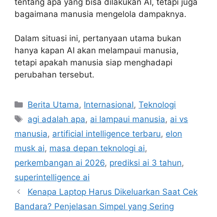
tentang apa yang bisa dilakukan AI, tetapi juga
bagaimana manusia mengelola dampaknya.
Dalam situasi ini, pertanyaan utama bukan
hanya kapan AI akan melampaui manusia,
tetapi apakah manusia siap menghadapi
perubahan tersebut.
C
Berita Utama
,
Internasional
,
Teknologi
a
T
agi adalah apa
,
ai lampaui manusia
,
ai vs
t
a
manusia
,
artificial intelligence terbaru
,
elon
e
g
musk ai
,
masa depan teknologi ai
,
g
s
perkembangan ai 2026
,
prediksi ai 3 tahun
,
o
r
superintelligence ai
i
Kenapa Laptop Harus Dikeluarkan Saat Cek
e
Bandara? Penjelasan Simpel yang Sering
s