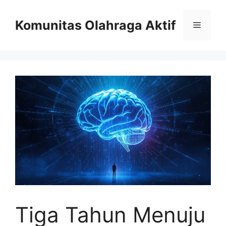
Skip
to
Komunitas Olahraga Aktif
Menu
content
Tiga Tahun Menuju