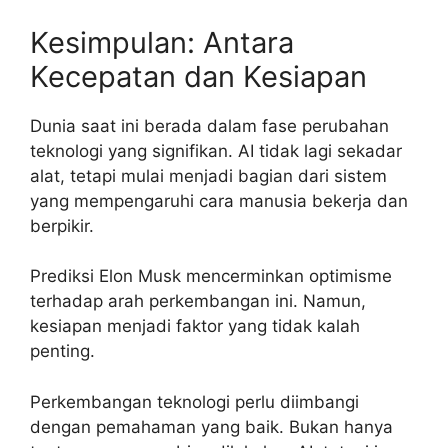
Kesimpulan: Antara
Kecepatan dan Kesiapan
Dunia saat ini berada dalam fase perubahan
teknologi yang signifikan. AI tidak lagi sekadar
alat, tetapi mulai menjadi bagian dari sistem
yang mempengaruhi cara manusia bekerja dan
berpikir.
Prediksi Elon Musk mencerminkan optimisme
terhadap arah perkembangan ini. Namun,
kesiapan menjadi faktor yang tidak kalah
penting.
Perkembangan teknologi perlu diimbangi
dengan pemahaman yang baik. Bukan hanya