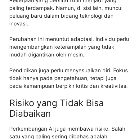
Pekerjaan yang bersifat rutin menjadi yang
paling terdampak. Namun, di sisi lain, muncul
peluang baru dalam bidang teknologi dan
inovasi.
Perubahan ini menuntut adaptasi. Individu perlu
mengembangkan keterampilan yang tidak
mudah digantikan oleh mesin.
Pendidikan juga perlu menyesuaikan diri. Fokus
tidak hanya pada pengetahuan, tetapi juga
pada kemampuan berpikir kritis dan kreativitas.
Risiko yang Tidak Bisa
Diabaikan
Perkembangan AI juga membawa risiko. Salah
satu yang paling sering dibahas adalah