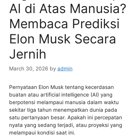
AI di Atas Manusia?
Membaca Prediksi
Elon Musk Secara
Jernih
March 30, 2026
by
admin
Pernyataan Elon Musk tentang kecerdasan
buatan atau artificial intelligence (AI) yang
berpotensi melampaui manusia dalam waktu
sekitar tiga tahun menempatkan dunia pada
satu pertanyaan besar. Apakah ini percepatan
nyata yang sedang terjadi, atau proyeksi yang
melampaui kondisi saat ini.