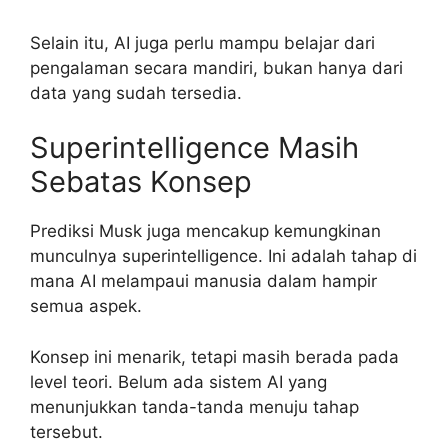
Selain itu, AI juga perlu mampu belajar dari
pengalaman secara mandiri, bukan hanya dari
data yang sudah tersedia.
Superintelligence Masih
Sebatas Konsep
Prediksi Musk juga mencakup kemungkinan
munculnya superintelligence. Ini adalah tahap di
mana AI melampaui manusia dalam hampir
semua aspek.
Konsep ini menarik, tetapi masih berada pada
level teori. Belum ada sistem AI yang
menunjukkan tanda-tanda menuju tahap
tersebut.