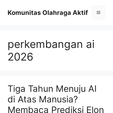
Skip
to
Komunitas Olahraga Aktif
Menu
content
perkembangan ai
2026
Tiga Tahun Menuju AI
di Atas Manusia?
Membaca Prediksi Elon