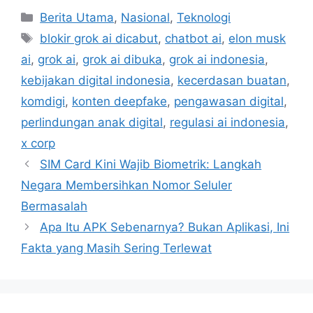
C
Berita Utama
,
Nasional
,
Teknologi
a
T
blokir grok ai dicabut
,
chatbot ai
,
elon musk
t
a
ai
,
grok ai
,
grok ai dibuka
,
grok ai indonesia
,
e
g
kebijakan digital indonesia
,
kecerdasan buatan
,
g
s
komdigi
,
konten deepfake
,
pengawasan digital
,
o
r
perlindungan anak digital
,
regulasi ai indonesia
,
i
x corp
e
SIM Card Kini Wajib Biometrik: Langkah
s
Negara Membersihkan Nomor Seluler
Bermasalah
Apa Itu APK Sebenarnya? Bukan Aplikasi, Ini
Fakta yang Masih Sering Terlewat