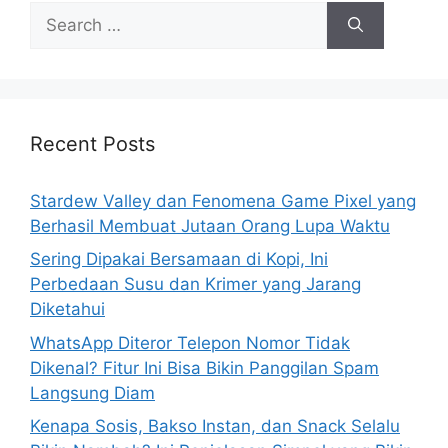
S
e
a
r
c
h
Recent Posts
f
o
Stardew Valley dan Fenomena Game Pixel yang
r
Berhasil Membuat Jutaan Orang Lupa Waktu
:
Sering Dipakai Bersamaan di Kopi, Ini
Perbedaan Susu dan Krimer yang Jarang
Diketahui
WhatsApp Diteror Telepon Nomor Tidak
Dikenal? Fitur Ini Bisa Bikin Panggilan Spam
Langsung Diam
Kenapa Sosis, Bakso Instan, dan Snack Selalu