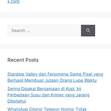
x corp
e
s
S
e
a
r
c
h
Recent Posts
f
o
Stardew Valley dan Fenomena Game Pixel yang
r
Berhasil Membuat Jutaan Orang Lupa Waktu
:
Sering Dipakai Bersamaan di Kopi, Ini
Perbedaan Susu dan Krimer yang Jarang
Diketahui
WhatsApp Diteror Telepon Nomor Tidak