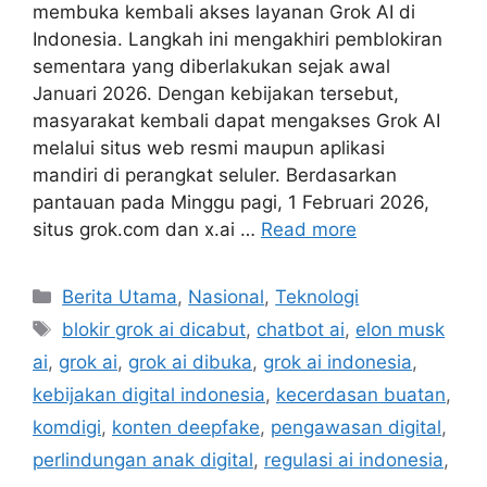
membuka kembali akses layanan Grok AI di
Indonesia. Langkah ini mengakhiri pemblokiran
sementara yang diberlakukan sejak awal
Januari 2026. Dengan kebijakan tersebut,
masyarakat kembali dapat mengakses Grok AI
melalui situs web resmi maupun aplikasi
mandiri di perangkat seluler. Berdasarkan
pantauan pada Minggu pagi, 1 Februari 2026,
situs grok.com dan x.ai …
Read more
C
Berita Utama
,
Nasional
,
Teknologi
a
T
blokir grok ai dicabut
,
chatbot ai
,
elon musk
t
a
ai
,
grok ai
,
grok ai dibuka
,
grok ai indonesia
,
e
g
kebijakan digital indonesia
,
kecerdasan buatan
,
g
s
komdigi
,
konten deepfake
,
pengawasan digital
,
o
r
perlindungan anak digital
,
regulasi ai indonesia
,
i