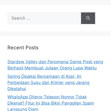
S
e
a
r
c
h
Recent Posts
f
o
Stardew Valley dan Fenomena Game Pixel yang
r
Berhasil Membuat Jutaan Orang Lupa Waktu
:
Sering Dipakai Bersamaan di Kopi, Ini
Perbedaan Susu dan Krimer yang Jarang
Diketahui
WhatsApp Diteror Telepon Nomor Tidak
Dikenal? Fitur Ini Bisa Bikin Panggilan Spam
Langsung Diam