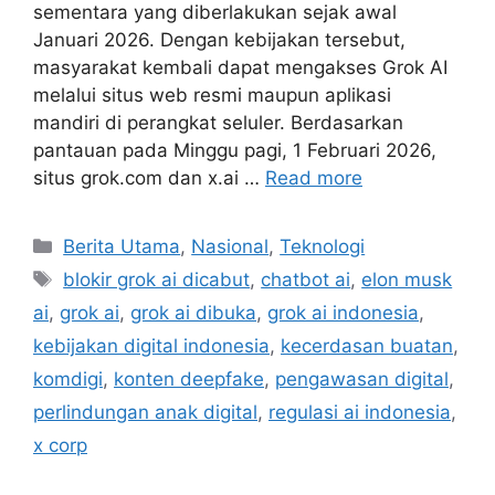
sementara yang diberlakukan sejak awal
Januari 2026. Dengan kebijakan tersebut,
masyarakat kembali dapat mengakses Grok AI
melalui situs web resmi maupun aplikasi
mandiri di perangkat seluler. Berdasarkan
pantauan pada Minggu pagi, 1 Februari 2026,
situs grok.com dan x.ai …
Read more
C
Berita Utama
,
Nasional
,
Teknologi
a
T
blokir grok ai dicabut
,
chatbot ai
,
elon musk
t
a
ai
,
grok ai
,
grok ai dibuka
,
grok ai indonesia
,
e
g
kebijakan digital indonesia
,
kecerdasan buatan
,
g
s
komdigi
,
konten deepfake
,
pengawasan digital
,
o
r
perlindungan anak digital
,
regulasi ai indonesia
,
i
x corp
e
s