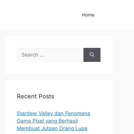
Home
S
e
a
r
c
h
Recent Posts
f
o
r
Stardew Valley dan Fenomena
:
Game Pixel yang Berhasil
Membuat Jutaan Orang Lupa