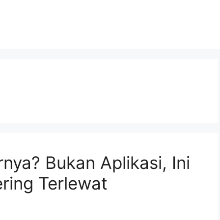
nya? Bukan Aplikasi, Ini
ring Terlewat