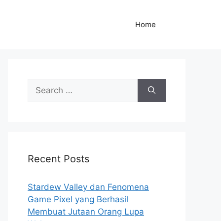
Home
S
e
a
r
c
h
Recent Posts
f
o
r
Stardew Valley dan Fenomena
:
Game Pixel yang Berhasil
Membuat Jutaan Orang Lupa