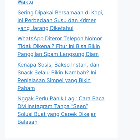
Waktu
Sering Dipakai Bersamaan di Kopi,
Ini Perbedaan Susu dan Krimer
yang Jarang Diketahui
WhatsApp Diteror Telepon Nomor
Tidak Dikenal? Fitur Ini Bisa Bikin
Panggilan Spam Langsung Diam
Kenapa Sosis, Bakso Instan, dan
Snack Selalu Bikin Nambah? Ini
Penjelasan Simpel yang Bikin
Paham
Nggak Perlu Panik Lagi: Cara Baca
DM Instagram Tanpa “Seen”,
Solusi Buat yang Capek Dikejar
Balasan