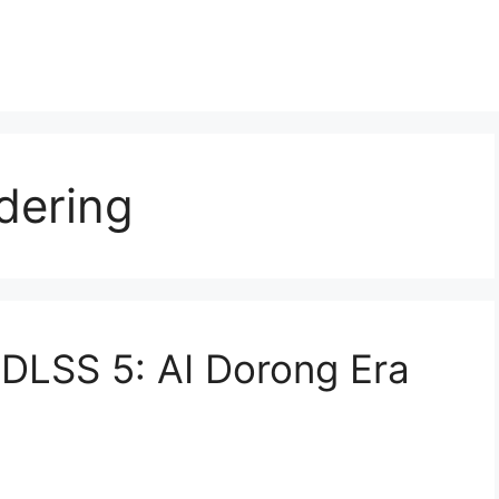
ndering
DLSS 5: AI Dorong Era