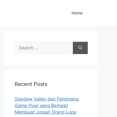
Home
S
e
a
r
c
h
Recent Posts
f
o
r
Stardew Valley dan Fenomena
:
Game Pixel yang Berhasil
Membuat Jutaan Orang Lupa