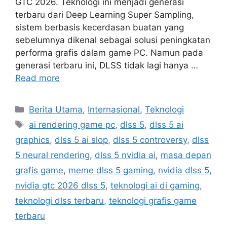
GTC 2026. Teknologi ini menjadi generasi
terbaru dari Deep Learning Super Sampling,
sistem berbasis kecerdasan buatan yang
sebelumnya dikenal sebagai solusi peningkatan
performa grafis dalam game PC. Namun pada
generasi terbaru ini, DLSS tidak lagi hanya …
Read more
C
Berita Utama
,
Internasional
,
Teknologi
a
T
ai rendering game pc
,
dlss 5
,
dlss 5 ai
t
a
graphics
,
dlss 5 ai slop
,
dlss 5 controversy
,
dlss
e
g
5 neural rendering
,
dlss 5 nvidia ai
,
masa depan
g
s
grafis game
,
meme dlss 5 gaming
,
nvidia dlss 5
,
o
r
nvidia gtc 2026 dlss 5
,
teknologi ai di gaming
,
i
teknologi dlss terbaru
,
teknologi grafis game
e
terbaru
s