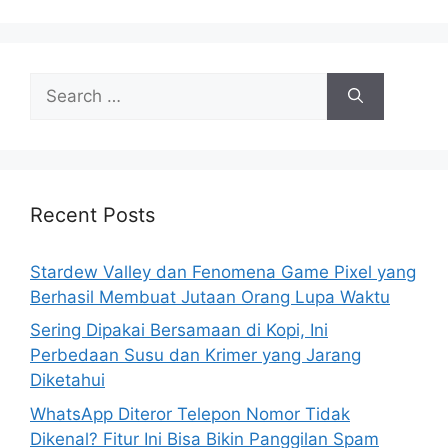
S
e
a
r
c
h
Recent Posts
f
o
Stardew Valley dan Fenomena Game Pixel yang
r
Berhasil Membuat Jutaan Orang Lupa Waktu
:
Sering Dipakai Bersamaan di Kopi, Ini
Perbedaan Susu dan Krimer yang Jarang
Diketahui
WhatsApp Diteror Telepon Nomor Tidak
Dikenal? Fitur Ini Bisa Bikin Panggilan Spam