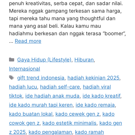
penuh kreativitas, serba cepat, dan sadar nilai.
Mereka nggak gampang terkesan sama harga,
tapi mereka tahu mana yang thoughtful dan
mana yang asal beli. Kalau kamu mau
hadiahmu berkesan dan nggak terasa “boomer”,
…
Read more
C
Gaya Hidup (Lifestyle)
,
Hiburan
,
a
Internasional
t
T
gift trend indonesia
,
hadiah kekinian 2025
,
e
a
hadiah lucu
,
hadiah self-care
,
hadiah viral
g
g
tiktok
,
ide hadiah anak muda
,
ide kado kreatif
,
o
s
r
ide kado murah tapi keren
,
ide kado remaja
,
i
kado buatan lokal
,
kado cewek gen z
,
kado
e
cowok gen z
,
kado estetik minimalis
,
kado gen
s
z 2025
,
kado pengalaman
,
kado ramah