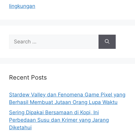
lingkungan
S
e
a
r
c
h
Recent Posts
f
o
Stardew Valley dan Fenomena Game Pixel yang
r
Berhasil Membuat Jutaan Orang Lupa Waktu
:
Sering Dipakai Bersamaan di Kopi, Ini
Perbedaan Susu dan Krimer yang Jarang
Diketahui