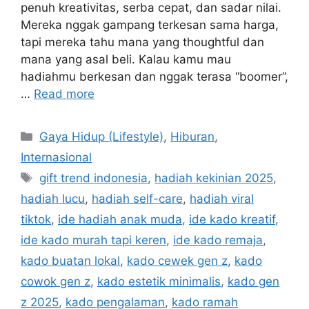
penuh kreativitas, serba cepat, dan sadar nilai.
Mereka nggak gampang terkesan sama harga,
tapi mereka tahu mana yang thoughtful dan
mana yang asal beli. Kalau kamu mau
hadiahmu berkesan dan nggak terasa “boomer”,
…
Read more
C
Gaya Hidup (Lifestyle)
,
Hiburan
,
a
Internasional
t
T
gift trend indonesia
,
hadiah kekinian 2025
,
e
a
hadiah lucu
,
hadiah self-care
,
hadiah viral
g
g
tiktok
,
ide hadiah anak muda
,
ide kado kreatif
,
o
s
r
ide kado murah tapi keren
,
ide kado remaja
,
i
kado buatan lokal
,
kado cewek gen z
,
kado
e
cowok gen z
,
kado estetik minimalis
,
kado gen
s
z 2025
,
kado pengalaman
,
kado ramah