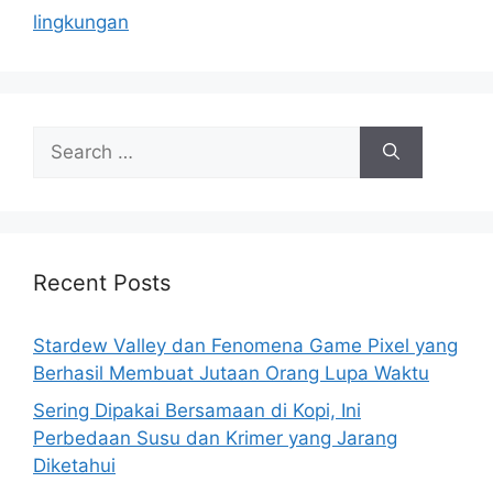
lingkungan
S
e
a
r
c
h
Recent Posts
f
o
Stardew Valley dan Fenomena Game Pixel yang
r
Berhasil Membuat Jutaan Orang Lupa Waktu
:
Sering Dipakai Bersamaan di Kopi, Ini
Perbedaan Susu dan Krimer yang Jarang
Diketahui