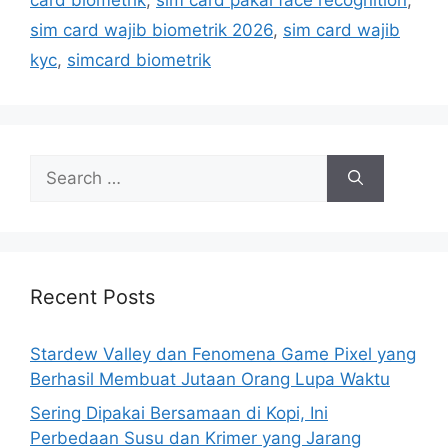
card biometrik
,
sim card pakai face recognition
,
i
sim card wajib biometrik 2026
,
sim card wajib
e
kyc
,
simcard biometrik
s
S
e
a
r
c
h
Recent Posts
f
o
Stardew Valley dan Fenomena Game Pixel yang
r
Berhasil Membuat Jutaan Orang Lupa Waktu
:
Sering Dipakai Bersamaan di Kopi, Ini
Perbedaan Susu dan Krimer yang Jarang