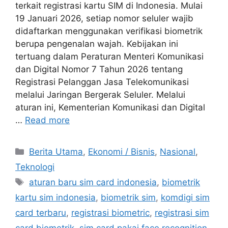
terkait registrasi kartu SIM di Indonesia. Mulai
19 Januari 2026, setiap nomor seluler wajib
didaftarkan menggunakan verifikasi biometrik
berupa pengenalan wajah. Kebijakan ini
tertuang dalam Peraturan Menteri Komunikasi
dan Digital Nomor 7 Tahun 2026 tentang
Registrasi Pelanggan Jasa Telekomunikasi
melalui Jaringan Bergerak Seluler. Melalui
aturan ini, Kementerian Komunikasi dan Digital
…
Read more
C
Berita Utama
,
Ekonomi / Bisnis
,
Nasional
,
a
Teknologi
t
T
aturan baru sim card indonesia
,
biometrik
e
a
kartu sim indonesia
,
biometrik sim
,
komdigi sim
g
g
card terbaru
,
registrasi biometric
,
registrasi sim
o
s
r