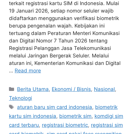
terkait registrasi kartu SIM di Indonesia. Mulai
19 Januari 2026, setiap nomor seluler wajib
didaftarkan menggunakan verifikasi biometrik
berupa pengenalan wajah. Kebijakan ini
tertuang dalam Peraturan Menteri Komunikasi
dan Digital Nomor 7 Tahun 2026 tentang
Registrasi Pelanggan Jasa Telekomunikasi
melalui Jaringan Bergerak Seluler. Melalui
aturan ini, Kementerian Komunikasi dan Digital
…
Read more
C
Berita Utama
,
Ekonomi / Bisnis
,
Nasional
,
a
Teknologi
t
T
aturan baru sim card indonesia
,
biometrik
e
a
kartu sim indonesia
,
biometrik sim
,
komdigi sim
g
g
card terbaru
,
registrasi biometric
,
registrasi sim
o
s
r