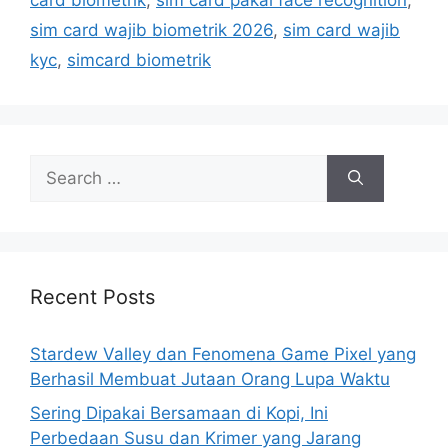
card biometrik
,
sim card pakai face recognition
,
i
sim card wajib biometrik 2026
,
sim card wajib
e
kyc
,
simcard biometrik
s
S
e
a
r
c
h
Recent Posts
f
o
Stardew Valley dan Fenomena Game Pixel yang
r
Berhasil Membuat Jutaan Orang Lupa Waktu
:
Sering Dipakai Bersamaan di Kopi, Ini
Perbedaan Susu dan Krimer yang Jarang