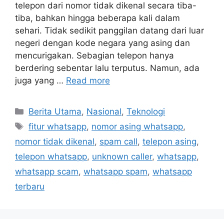
telepon dari nomor tidak dikenal secara tiba-
tiba, bahkan hingga beberapa kali dalam
sehari. Tidak sedikit panggilan datang dari luar
negeri dengan kode negara yang asing dan
mencurigakan. Sebagian telepon hanya
berdering sebentar lalu terputus. Namun, ada
juga yang …
Read more
C
Berita Utama
,
Nasional
,
Teknologi
a
T
fitur whatsapp
,
nomor asing whatsapp
,
t
a
nomor tidak dikenal
,
spam call
,
telepon asing
,
e
g
telepon whatsapp
,
unknown caller
,
whatsapp
,
g
s
whatsapp scam
,
whatsapp spam
,
whatsapp
o
r
terbaru
i
e
s