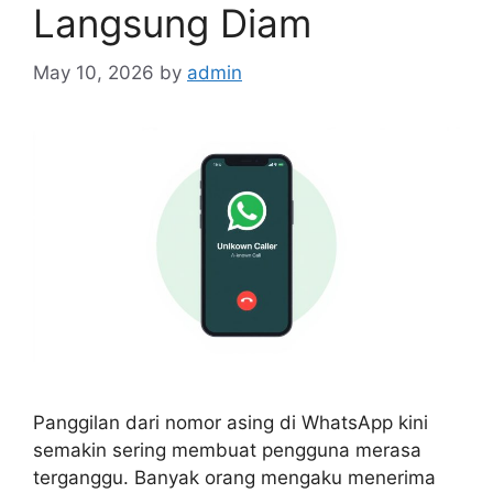
Langsung Diam
May 10, 2026
by
admin
Panggilan dari nomor asing di WhatsApp kini
semakin sering membuat pengguna merasa
terganggu. Banyak orang mengaku menerima