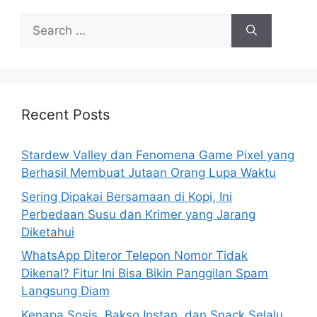
S
e
a
r
c
h
Recent Posts
f
o
Stardew Valley dan Fenomena Game Pixel yang
r
Berhasil Membuat Jutaan Orang Lupa Waktu
:
Sering Dipakai Bersamaan di Kopi, Ini
Perbedaan Susu dan Krimer yang Jarang
Diketahui
WhatsApp Diteror Telepon Nomor Tidak
Dikenal? Fitur Ini Bisa Bikin Panggilan Spam
Langsung Diam
Kenapa Sosis, Bakso Instan, dan Snack Selalu