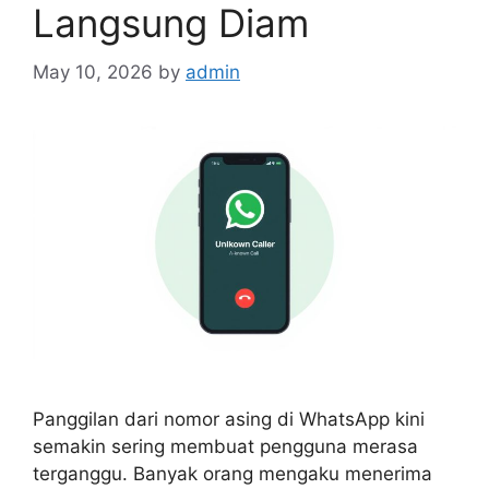
Langsung Diam
May 10, 2026
by
admin
Panggilan dari nomor asing di WhatsApp kini
semakin sering membuat pengguna merasa
terganggu. Banyak orang mengaku menerima