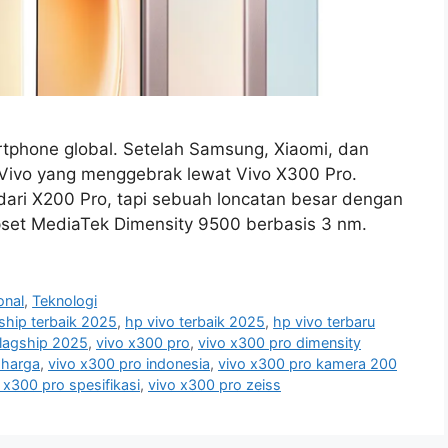
tphone global. Setelah Samsung, Xiaomi, dan
ran Vivo yang menggebrak lewat Vivo X300 Pro.
ari X200 Pro, tapi sebuah loncatan besar dengan
set MediaTek Dimensity 9500 berbasis 3 nm.
onal
,
Teknologi
ship terbaik 2025
,
hp vivo terbaik 2025
,
hp vivo terbaru
flagship 2025
,
vivo x300 pro
,
vivo x300 pro dimensity
 harga
,
vivo x300 pro indonesia
,
vivo x300 pro kamera 200
 x300 pro spesifikasi
,
vivo x300 pro zeiss