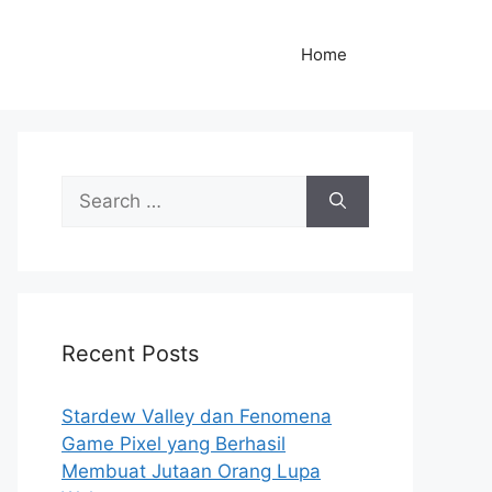
Home
S
e
a
r
c
h
Recent Posts
f
o
r
Stardew Valley dan Fenomena
:
Game Pixel yang Berhasil
Membuat Jutaan Orang Lupa