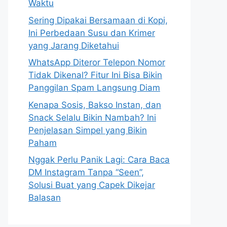
Waktu
Sering Dipakai Bersamaan di Kopi,
Ini Perbedaan Susu dan Krimer
yang Jarang Diketahui
WhatsApp Diteror Telepon Nomor
Tidak Dikenal? Fitur Ini Bisa Bikin
Panggilan Spam Langsung Diam
Kenapa Sosis, Bakso Instan, dan
Snack Selalu Bikin Nambah? Ini
Penjelasan Simpel yang Bikin
Paham
Nggak Perlu Panik Lagi: Cara Baca
DM Instagram Tanpa “Seen”,
Solusi Buat yang Capek Dikejar
Balasan