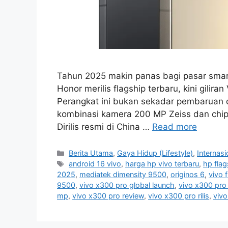
Tahun 2025 makin panas bagi pasar smar
Honor merilis flagship terbaru, kini gili
Perangkat ini bukan sekadar pembaruan d
kombinasi kamera 200 MP Zeiss dan chip
Dirilis resmi di China …
Read more
C
Berita Utama
,
Gaya Hidup (Lifestyle)
,
Internasi
a
T
android 16 vivo
,
harga hp vivo terbaru
,
hp flag
t
a
2025
,
mediatek dimensity 9500
,
originos 6
,
vivo 
e
g
9500
,
vivo x300 pro global launch
,
vivo x300 pro
g
s
mp
,
vivo x300 pro review
,
vivo x300 pro rilis
,
vivo
o
r
i