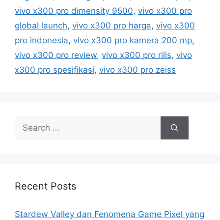
i
vivo x300 pro dimensity 9500
,
vivo x300 pro
e
global launch
,
vivo x300 pro harga
,
vivo x300
s
pro indonesia
,
vivo x300 pro kamera 200 mp
,
vivo x300 pro review
,
vivo x300 pro rilis
,
vivo
x300 pro spesifikasi
,
vivo x300 pro zeiss
S
e
a
r
c
h
Recent Posts
f
o
Stardew Valley dan Fenomena Game Pixel yang