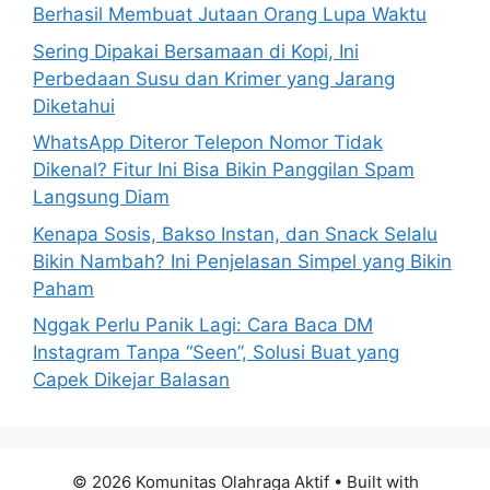
r
Berhasil Membuat Jutaan Orang Lupa Waktu
:
Sering Dipakai Bersamaan di Kopi, Ini
Perbedaan Susu dan Krimer yang Jarang
Diketahui
WhatsApp Diteror Telepon Nomor Tidak
Dikenal? Fitur Ini Bisa Bikin Panggilan Spam
Langsung Diam
Kenapa Sosis, Bakso Instan, dan Snack Selalu
Bikin Nambah? Ini Penjelasan Simpel yang Bikin
Paham
Nggak Perlu Panik Lagi: Cara Baca DM
Instagram Tanpa “Seen”, Solusi Buat yang
Capek Dikejar Balasan
© 2026 Komunitas Olahraga Aktif
• Built with