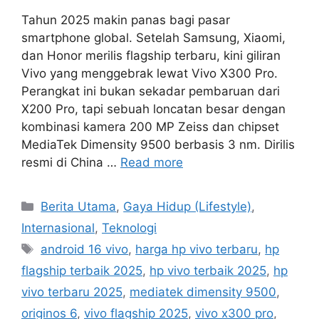
Tahun 2025 makin panas bagi pasar
smartphone global. Setelah Samsung, Xiaomi,
dan Honor merilis flagship terbaru, kini giliran
Vivo yang menggebrak lewat Vivo X300 Pro.
Perangkat ini bukan sekadar pembaruan dari
X200 Pro, tapi sebuah loncatan besar dengan
kombinasi kamera 200 MP Zeiss dan chipset
MediaTek Dimensity 9500 berbasis 3 nm. Dirilis
resmi di China …
Read more
C
Berita Utama
,
Gaya Hidup (Lifestyle)
,
a
Internasional
,
Teknologi
t
T
android 16 vivo
,
harga hp vivo terbaru
,
hp
e
a
flagship terbaik 2025
,
hp vivo terbaik 2025
,
hp
g
g
vivo terbaru 2025
,
mediatek dimensity 9500
,
o
s
r
originos 6
,
vivo flagship 2025
,
vivo x300 pro
,