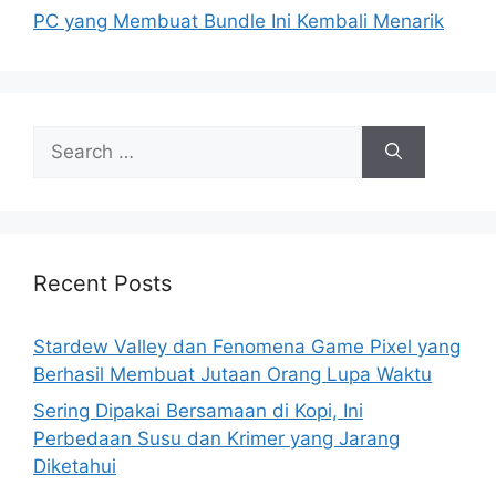
PC yang Membuat Bundle Ini Kembali Menarik
S
e
a
r
c
h
Recent Posts
f
o
Stardew Valley dan Fenomena Game Pixel yang
r
Berhasil Membuat Jutaan Orang Lupa Waktu
:
Sering Dipakai Bersamaan di Kopi, Ini
Perbedaan Susu dan Krimer yang Jarang
Diketahui