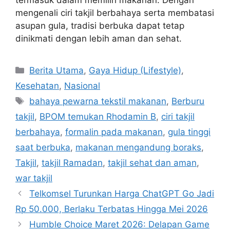
mengenali ciri takjil berbahaya serta membatasi
asupan gula, tradisi berbuka dapat tetap
dinikmati dengan lebih aman dan sehat.
C
Berita Utama
,
Gaya Hidup (Lifestyle)
,
a
Kesehatan
,
Nasional
t
T
bahaya pewarna tekstil makanan
,
Berburu
e
a
takjil
,
BPOM temukan Rhodamin B
,
ciri takjil
g
g
berbahaya
,
formalin pada makanan
,
gula tinggi
o
s
r
saat berbuka
,
makanan mengandung boraks
,
i
Takjil
,
takjil Ramadan
,
takjil sehat dan aman
,
e
war takjil
s
Telkomsel Turunkan Harga ChatGPT Go Jadi
Rp 50.000, Berlaku Terbatas Hingga Mei 2026
Humble Choice Maret 2026: Delapan Game