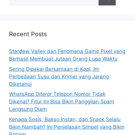
e
a
r
c
h
Recent Posts
f
o
Stardew Valley dan Fenomena Game Pixel yang
r
Berhasil Membuat Jutaan Orang Lupa Waktu
:
Sering Dipakai Bersamaan di Kopi, Ini
Perbedaan Susu dan Krimer yang Jarang
Diketahui
WhatsApp Diteror Telepon Nomor Tidak
Dikenal? Fitur Ini Bisa Bikin Panggilan Spam
Langsung Diam
Kenapa Sosis, Bakso Instan, dan Snack Selalu
Bikin Nambah? Ini Penjelasan Simpel yang Bikin
Paham