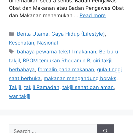
diperhatikan secara serius. Badan Pengawas
Obat dan Makanan atau Badan Pengawas Obat
dan Makanan menemukan …
Read more
C
Berita Utama
,
Gaya Hidup (Lifestyle)
,
a
Kesehatan
,
Nasional
t
T
bahaya pewarna tekstil makanan
,
Berburu
e
a
takjil
,
BPOM temukan Rhodamin B
,
ciri takjil
g
g
berbahaya
,
formalin pada makanan
,
gula tinggi
o
s
r
saat berbuka
,
makanan mengandung boraks
,
i
Takjil
,
takjil Ramadan
,
takjil sehat dan aman
,
e
war takjil
s
S