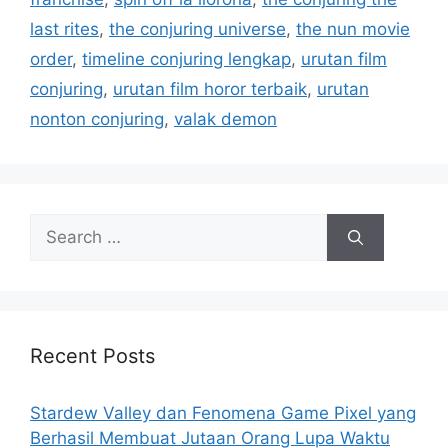
last rites
,
the conjuring universe
,
the nun movie
order
,
timeline conjuring lengkap
,
urutan film
conjuring
,
urutan film horor terbaik
,
urutan
nonton conjuring
,
valak demon
S
e
a
r
c
h
Recent Posts
f
o
Stardew Valley dan Fenomena Game Pixel yang
r
Berhasil Membuat Jutaan Orang Lupa Waktu