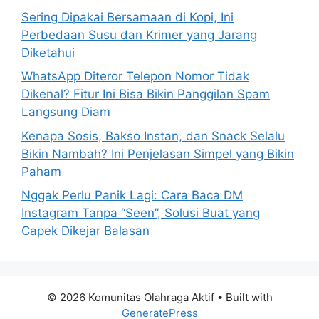
:
Sering Dipakai Bersamaan di Kopi, Ini
Perbedaan Susu dan Krimer yang Jarang
Diketahui
WhatsApp Diteror Telepon Nomor Tidak
Dikenal? Fitur Ini Bisa Bikin Panggilan Spam
Langsung Diam
Kenapa Sosis, Bakso Instan, dan Snack Selalu
Bikin Nambah? Ini Penjelasan Simpel yang Bikin
Paham
Nggak Perlu Panik Lagi: Cara Baca DM
Instagram Tanpa “Seen”, Solusi Buat yang
Capek Dikejar Balasan
© 2026 Komunitas Olahraga Aktif
• Built with
GeneratePress