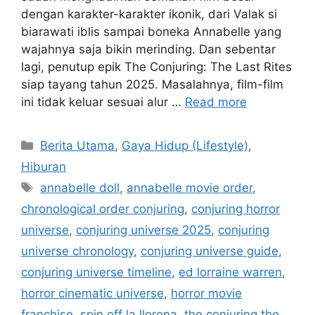
dengan karakter-karakter ikonik, dari Valak si
biarawati iblis sampai boneka Annabelle yang
wajahnya saja bikin merinding. Dan sebentar
lagi, penutup epik The Conjuring: The Last Rites
siap tayang tahun 2025. Masalahnya, film-film
ini tidak keluar sesuai alur …
Read more
C
Berita Utama
,
Gaya Hidup (Lifestyle)
,
a
Hiburan
t
T
annabelle doll
,
annabelle movie order
,
e
a
chronological order conjuring
,
conjuring horror
g
g
universe
,
conjuring universe 2025
,
conjuring
o
s
r
universe chronology
,
conjuring universe guide
,
i
conjuring universe timeline
,
ed lorraine warren
,
e
horror cinematic universe
,
horror movie
s
franchise
,
spin off la llorona
,
the conjuring the