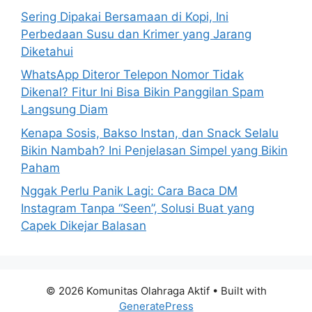
:
Sering Dipakai Bersamaan di Kopi, Ini
Perbedaan Susu dan Krimer yang Jarang
Diketahui
WhatsApp Diteror Telepon Nomor Tidak
Dikenal? Fitur Ini Bisa Bikin Panggilan Spam
Langsung Diam
Kenapa Sosis, Bakso Instan, dan Snack Selalu
Bikin Nambah? Ini Penjelasan Simpel yang Bikin
Paham
Nggak Perlu Panik Lagi: Cara Baca DM
Instagram Tanpa “Seen”, Solusi Buat yang
Capek Dikejar Balasan
© 2026 Komunitas Olahraga Aktif
• Built with
GeneratePress