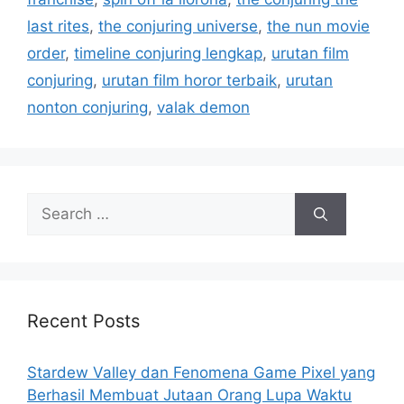
last rites
,
the conjuring universe
,
the nun movie
order
,
timeline conjuring lengkap
,
urutan film
conjuring
,
urutan film horor terbaik
,
urutan
nonton conjuring
,
valak demon
S
e
a
r
c
h
Recent Posts
f
o
Stardew Valley dan Fenomena Game Pixel yang
r
Berhasil Membuat Jutaan Orang Lupa Waktu