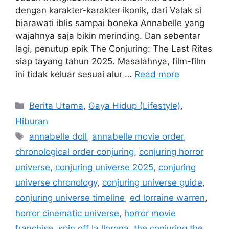
dengan karakter-karakter ikonik, dari Valak si
biarawati iblis sampai boneka Annabelle yang
wajahnya saja bikin merinding. Dan sebentar
lagi, penutup epik The Conjuring: The Last Rites
siap tayang tahun 2025. Masalahnya, film-film
ini tidak keluar sesuai alur …
Read more
C
Berita Utama
,
Gaya Hidup (Lifestyle)
,
a
Hiburan
t
T
annabelle doll
,
annabelle movie order
,
e
a
chronological order conjuring
,
conjuring horror
g
g
universe
,
conjuring universe 2025
,
conjuring
o
s
r
universe chronology
,
conjuring universe guide
,
i
conjuring universe timeline
,
ed lorraine warren
,
e
horror cinematic universe
,
horror movie
s
franchise
,
spin off la llorona
,
the conjuring the