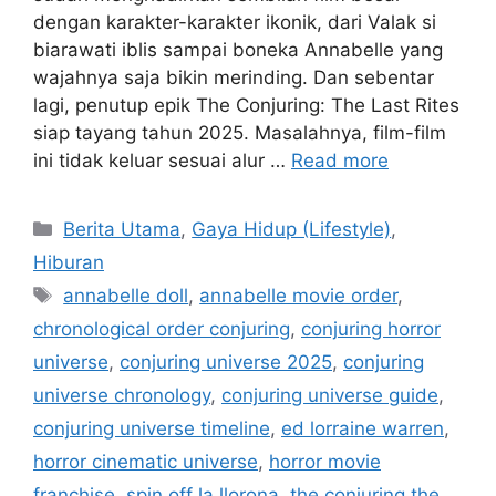
dengan karakter-karakter ikonik, dari Valak si
biarawati iblis sampai boneka Annabelle yang
wajahnya saja bikin merinding. Dan sebentar
lagi, penutup epik The Conjuring: The Last Rites
siap tayang tahun 2025. Masalahnya, film-film
ini tidak keluar sesuai alur …
Read more
C
Berita Utama
,
Gaya Hidup (Lifestyle)
,
a
Hiburan
t
T
annabelle doll
,
annabelle movie order
,
e
a
chronological order conjuring
,
conjuring horror
g
g
universe
,
conjuring universe 2025
,
conjuring
o
s
r
universe chronology
,
conjuring universe guide
,
i
conjuring universe timeline
,
ed lorraine warren
,
e
horror cinematic universe
,
horror movie
s
franchise
,
spin off la llorona
,
the conjuring the