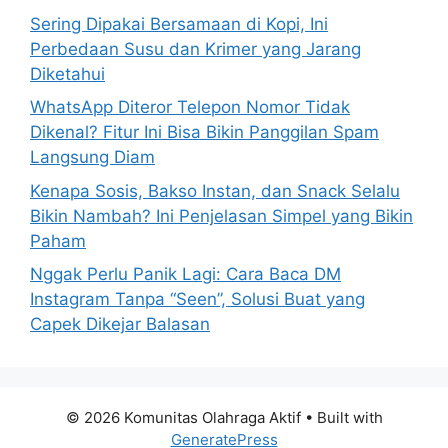
:
Sering Dipakai Bersamaan di Kopi, Ini
Perbedaan Susu dan Krimer yang Jarang
Diketahui
WhatsApp Diteror Telepon Nomor Tidak
Dikenal? Fitur Ini Bisa Bikin Panggilan Spam
Langsung Diam
Kenapa Sosis, Bakso Instan, dan Snack Selalu
Bikin Nambah? Ini Penjelasan Simpel yang Bikin
Paham
Nggak Perlu Panik Lagi: Cara Baca DM
Instagram Tanpa “Seen”, Solusi Buat yang
Capek Dikejar Balasan
© 2026 Komunitas Olahraga Aktif
• Built with
GeneratePress