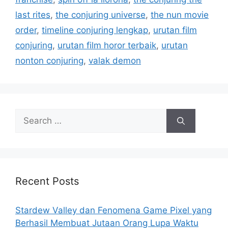
last rites
,
the conjuring universe
,
the nun movie
order
,
timeline conjuring lengkap
,
urutan film
conjuring
,
urutan film horor terbaik
,
urutan
nonton conjuring
,
valak demon
S
e
a
r
c
h
Recent Posts
f
o
Stardew Valley dan Fenomena Game Pixel yang
r
Berhasil Membuat Jutaan Orang Lupa Waktu