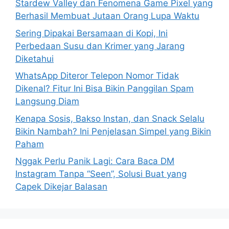
Stardew Valley dan Fenomena Game Pixel yang
r
Berhasil Membuat Jutaan Orang Lupa Waktu
:
Sering Dipakai Bersamaan di Kopi, Ini
Perbedaan Susu dan Krimer yang Jarang
Diketahui
WhatsApp Diteror Telepon Nomor Tidak
Dikenal? Fitur Ini Bisa Bikin Panggilan Spam
Langsung Diam
Kenapa Sosis, Bakso Instan, dan Snack Selalu
Bikin Nambah? Ini Penjelasan Simpel yang Bikin
Paham
Nggak Perlu Panik Lagi: Cara Baca DM
Instagram Tanpa “Seen”, Solusi Buat yang
Capek Dikejar Balasan