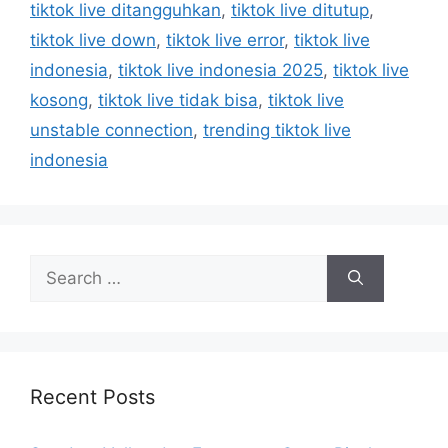
tiktok live ditangguhkan
,
tiktok live ditutup
,
s
tiktok live down
,
tiktok live error
,
tiktok live
indonesia
,
tiktok live indonesia 2025
,
tiktok live
kosong
,
tiktok live tidak bisa
,
tiktok live
unstable connection
,
trending tiktok live
indonesia
S
e
a
r
c
h
Recent Posts
f
o