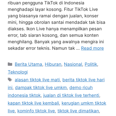
ribuan pengguna TikTok di Indonesia
menghadapi layar kosong. Fitur TikTok Live
yang biasanya ramai dengan jualan, konser
mini, hingga obrolan santai mendadak tak bisa
diakses. Ikon Live hanya menampilkan pesan
error, tab siaran kosong, dan semua konten
menghilang. Banyak yang awalnya mengira ini
sekadar error teknis. Namun tak …
Read more
C
Berita Utama
,
Hiburan
,
Nasional
,
Politik
,
a
Teknologi
t
T
alasan tiktok live mati
,
berita tiktok live hari
e
a
ini
,
dampak tiktok live umkm
,
demo ricuh
g
g
indonesia tiktok
,
jualan di tiktok live terhenti
,
o
s
r
kapan tiktok live kembali
,
kerugian umkm tiktok
i
live
,
kominfo tiktok live
,
tiktok live dimatikan
,
e