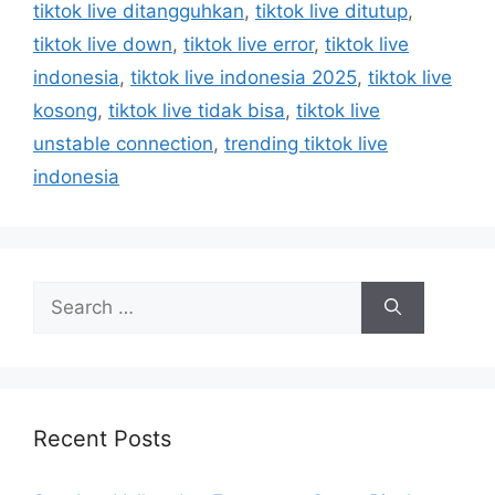
tiktok live ditangguhkan
,
tiktok live ditutup
,
s
tiktok live down
,
tiktok live error
,
tiktok live
indonesia
,
tiktok live indonesia 2025
,
tiktok live
kosong
,
tiktok live tidak bisa
,
tiktok live
unstable connection
,
trending tiktok live
indonesia
S
e
a
r
c
h
Recent Posts
f
o