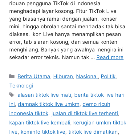
ribuan pengguna TikTok di Indonesia
menghadapi layar kosong. Fitur TikTok Live
yang biasanya ramai dengan jualan, konser
mini, hingga obrolan santai mendadak tak bisa
diakses. Ikon Live hanya menampilkan pesan
error, tab siaran kosong, dan semua konten
menghilang. Banyak yang awalnya mengira ini
sekadar error teknis. Namun tak …
Read more
C
Berita Utama
,
Hiburan
,
Nasional
,
Politik
,
a
Teknologi
t
T
alasan tiktok live mati
,
berita tiktok live hari
e
a
ini
,
dampak tiktok live umkm
,
demo ricuh
g
g
indonesia tiktok
,
jualan di tiktok live terhenti
,
o
s
r
kapan tiktok live kembali
,
kerugian umkm tiktok
i
live
,
kominfo tiktok live
,
tiktok live dimatikan
,
e