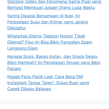
Stardew Valley dan Fenomena Game Pixel yang
r
Berhasil Membuat Jutaan Orang Lupa Waktu
:
Sering Dipakai Bersamaan di Kopi, Ini
Perbedaan Susu dan Krimer yang Jarang
Diketahui
WhatsApp Diteror Telepon Nomor Tidak
Dikenal? Fitur Ini Bisa Bikin Panggilan Spam
Langsung Diam
Kenapa Sosis, Bakso Instan, dan Snack Selalu
Bikin Nambah? Ini Penjelasan Simpel yang Bikin
Paham
Nggak Perlu Panik Lagi: Cara Baca DM
Instagram Tanpa “Seen”, Solusi Buat yang
Capek Dikejar Balasan