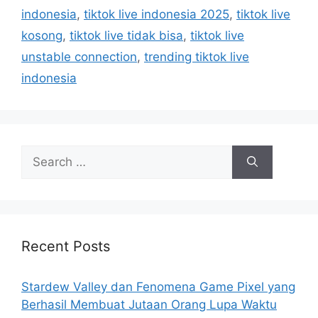
indonesia
,
tiktok live indonesia 2025
,
tiktok live
kosong
,
tiktok live tidak bisa
,
tiktok live
unstable connection
,
trending tiktok live
indonesia
S
e
a
r
c
h
Recent Posts
f
o
Stardew Valley dan Fenomena Game Pixel yang
r
Berhasil Membuat Jutaan Orang Lupa Waktu
: