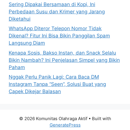
Sering Dipakai Bersamaan di Kopi, Ini
Perbedaan Susu dan Krimer yang Jarang
Diketahui
WhatsApp Diteror Telepon Nomor Tidak
Dikenal? Fitur Ini Bisa Bikin Panggilan Spam
Langsung Diam
Kenapa Sosis, Bakso Instan, dan Snack Selalu
Bikin Nambah? Ini Penjelasan Simpel yang Bikin
Paham
Nggak Perlu Panik Lagi: Cara Baca DM
Instagram Tanpa “Seen”, Solusi Buat yang
Capek Dikejar Balasan
© 2026 Komunitas Olahraga Aktif
• Built with
GeneratePress