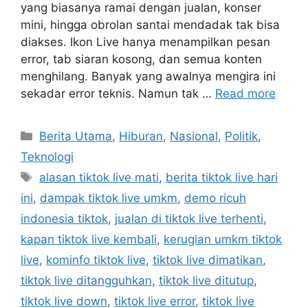
yang biasanya ramai dengan jualan, konser
mini, hingga obrolan santai mendadak tak bisa
diakses. Ikon Live hanya menampilkan pesan
error, tab siaran kosong, dan semua konten
menghilang. Banyak yang awalnya mengira ini
sekadar error teknis. Namun tak …
Read more
C
Berita Utama
,
Hiburan
,
Nasional
,
Politik
,
a
Teknologi
t
T
alasan tiktok live mati
,
berita tiktok live hari
e
a
ini
,
dampak tiktok live umkm
,
demo ricuh
g
g
indonesia tiktok
,
jualan di tiktok live terhenti
,
o
s
r
kapan tiktok live kembali
,
kerugian umkm tiktok
i
live
,
kominfo tiktok live
,
tiktok live dimatikan
,
e
tiktok live ditangguhkan
,
tiktok live ditutup
,
s
tiktok live down
,
tiktok live error
,
tiktok live