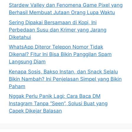
o
Stardew Valley dan Fenomena Game Pixel yang
r
Berhasil Membuat Jutaan Orang Lupa Waktu
:
Sering Dipakai Bersamaan di Kopi, Ini
Perbedaan Susu dan Krimer yang Jarang
Diketahui
WhatsApp Diteror Telepon Nomor Tidak
Dikenal? Fitur Ini Bisa Bikin Panggilan Spam
Langsung Diam
Kenapa Sosis, Bakso Instan, dan Snack Selalu
Bikin Nambah? Ini Penjelasan Simpel yang Bikin
Paham
Nggak Perlu Panik Lagi: Cara Baca DM
Instagram Tanpa “Seen”, Solusi Buat yang
Capek Dikejar Balasan