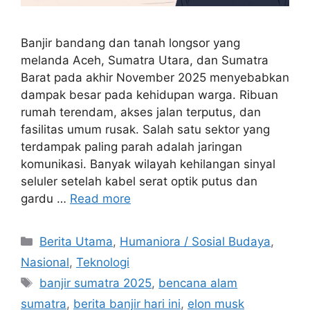
Banjir bandang dan tanah longsor yang
melanda Aceh, Sumatra Utara, dan Sumatra
Barat pada akhir November 2025 menyebabkan
dampak besar pada kehidupan warga. Ribuan
rumah terendam, akses jalan terputus, dan
fasilitas umum rusak. Salah satu sektor yang
terdampak paling parah adalah jaringan
komunikasi. Banyak wilayah kehilangan sinyal
seluler setelah kabel serat optik putus dan
gardu …
Read more
C
Berita Utama
,
Humaniora / Sosial Budaya
,
a
Nasional
,
Teknologi
t
T
banjir sumatra 2025
,
bencana alam
e
a
sumatra
,
berita banjir hari ini
,
elon musk
g