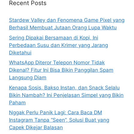
h
Recent Posts
f
o
Stardew Valley dan Fenomena Game Pixel yang
r
Berhasil Membuat Jutaan Orang Lupa Waktu
:
Sering Dipakai Bersamaan di Kopi, Ini
Perbedaan Susu dan Krimer yang Jarang
Diketahui
WhatsApp Diteror Telepon Nomor Tidak
Dikenal? Fitur Ini Bisa Bikin Panggilan Spam
Langsung Diam
Kenapa Sosis, Bakso Instan, dan Snack Selalu
Bikin Nambah? Ini Penjelasan Simpel yang Bikin
Paham
Nggak Perlu Panik Lagi: Cara Baca DM
Instagram Tanpa “Seen”, Solusi Buat yang
Capek Dikejar Balasan