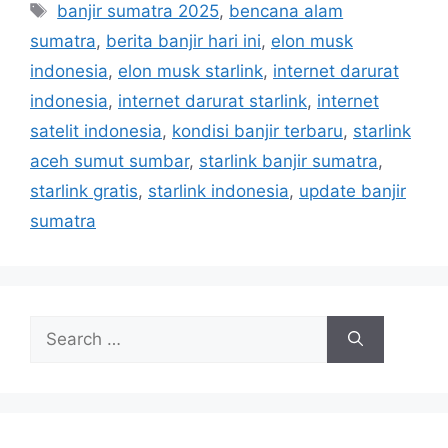
T
banjir sumatra 2025
,
bencana alam
e
a
sumatra
,
berita banjir hari ini
,
elon musk
g
g
indonesia
,
elon musk starlink
,
internet darurat
o
s
r
indonesia
,
internet darurat starlink
,
internet
i
satelit indonesia
,
kondisi banjir terbaru
,
starlink
e
aceh sumut sumbar
,
starlink banjir sumatra
,
s
starlink gratis
,
starlink indonesia
,
update banjir
sumatra
S
e
a
r
c