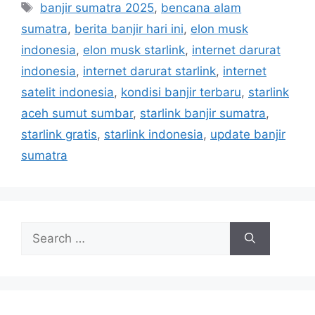
T
banjir sumatra 2025
,
bencana alam
e
a
sumatra
,
berita banjir hari ini
,
elon musk
g
g
indonesia
,
elon musk starlink
,
internet darurat
o
s
r
indonesia
,
internet darurat starlink
,
internet
i
satelit indonesia
,
kondisi banjir terbaru
,
starlink
e
aceh sumut sumbar
,
starlink banjir sumatra
,
s
starlink gratis
,
starlink indonesia
,
update banjir
sumatra
S
e
a
r
c