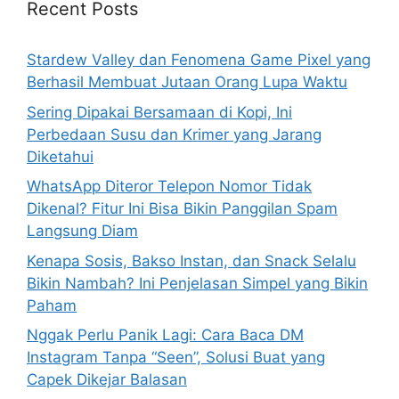
h
Recent Posts
f
o
Stardew Valley dan Fenomena Game Pixel yang
r
Berhasil Membuat Jutaan Orang Lupa Waktu
:
Sering Dipakai Bersamaan di Kopi, Ini
Perbedaan Susu dan Krimer yang Jarang
Diketahui
WhatsApp Diteror Telepon Nomor Tidak
Dikenal? Fitur Ini Bisa Bikin Panggilan Spam
Langsung Diam
Kenapa Sosis, Bakso Instan, dan Snack Selalu
Bikin Nambah? Ini Penjelasan Simpel yang Bikin
Paham
Nggak Perlu Panik Lagi: Cara Baca DM
Instagram Tanpa “Seen”, Solusi Buat yang
Capek Dikejar Balasan