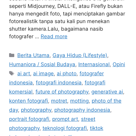
seperti Midjourney, DALL-E, atau Firefly bukan
hanya mengedit foto, tapi menciptakan gambar
fotorealistik tanpa satu kali pun menekan
shutter kamera.Lalu, bagaimana nasib
fotografer …
Read more
C
Berita Utama
,
Gaya Hidup (Lifestyle)
,
a
Humaniora / Sosial Budaya
,
Internasional
,
Opini
t
T
ai art
,
ai image
,
ai photo
,
fotografer
e
a
indonesia
,
fotografi indonesia
,
fotografi
g
g
komersial
,
future of photography
,
generative ai
,
o
s
r
konten fotografi
,
motret
,
motting
,
photo of the
i
day
,
photography
,
photography indonesia
,
e
portrait fotografi
,
prompt art
,
street
s
photography
,
teknologi fotografi
,
tiktok