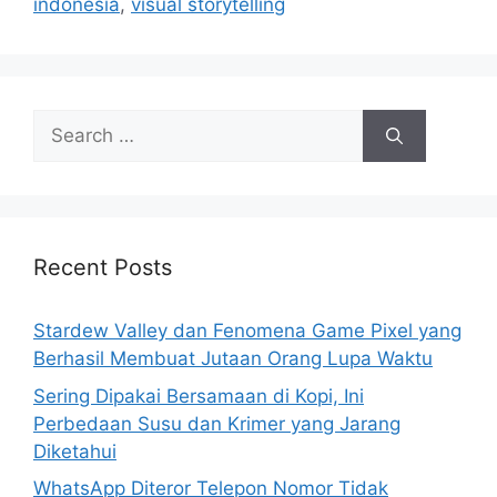
indonesia
,
visual storytelling
S
e
a
r
c
h
Recent Posts
f
o
Stardew Valley dan Fenomena Game Pixel yang
r
Berhasil Membuat Jutaan Orang Lupa Waktu
:
Sering Dipakai Bersamaan di Kopi, Ini
Perbedaan Susu dan Krimer yang Jarang
Diketahui
WhatsApp Diteror Telepon Nomor Tidak