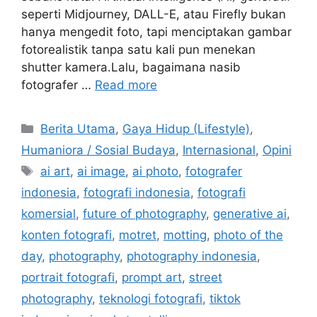
seperti Midjourney, DALL-E, atau Firefly bukan
hanya mengedit foto, tapi menciptakan gambar
fotorealistik tanpa satu kali pun menekan
shutter kamera.Lalu, bagaimana nasib
fotografer …
Read more
C
Berita Utama
,
Gaya Hidup (Lifestyle)
,
a
Humaniora / Sosial Budaya
,
Internasional
,
Opini
t
T
ai art
,
ai image
,
ai photo
,
fotografer
e
a
indonesia
,
fotografi indonesia
,
fotografi
g
g
komersial
,
future of photography
,
generative ai
,
o
s
r
konten fotografi
,
motret
,
motting
,
photo of the
i
day
,
photography
,
photography indonesia
,
e
portrait fotografi
,
prompt art
,
street
s
photography
,
teknologi fotografi
,
tiktok