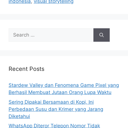
indonesia
,
visual storytelling
S
e
a
r
c
h
Recent Posts
f
o
Stardew Valley dan Fenomena Game Pixel yang
r
Berhasil Membuat Jutaan Orang Lupa Waktu
:
Sering Dipakai Bersamaan di Kopi, Ini
Perbedaan Susu dan Krimer yang Jarang
Diketahui
WhatsApp Diteror Telepon Nomor Tidak