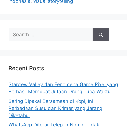
indonesia
,
visual storytelling
S
e
a
r
c
h
Recent Posts
f
o
Stardew Valley dan Fenomena Game Pixel yang
r
Berhasil Membuat Jutaan Orang Lupa Waktu
:
Sering Dipakai Bersamaan di Kopi, Ini
Perbedaan Susu dan Krimer yang Jarang
Diketahui
WhatsApp Diteror Telepon Nomor Tidak