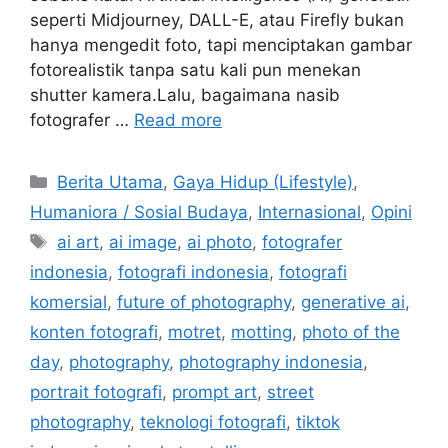
seperti Midjourney, DALL-E, atau Firefly bukan
hanya mengedit foto, tapi menciptakan gambar
fotorealistik tanpa satu kali pun menekan
shutter kamera.Lalu, bagaimana nasib
fotografer …
Read more
C
Berita Utama
,
Gaya Hidup (Lifestyle)
,
a
Humaniora / Sosial Budaya
,
Internasional
,
Opini
t
T
ai art
,
ai image
,
ai photo
,
fotografer
e
a
indonesia
,
fotografi indonesia
,
fotografi
g
g
komersial
,
future of photography
,
generative ai
,
o
s
r
konten fotografi
,
motret
,
motting
,
photo of the
i
day
,
photography
,
photography indonesia
,
e
portrait fotografi
,
prompt art
,
street
s
photography
,
teknologi fotografi
,
tiktok