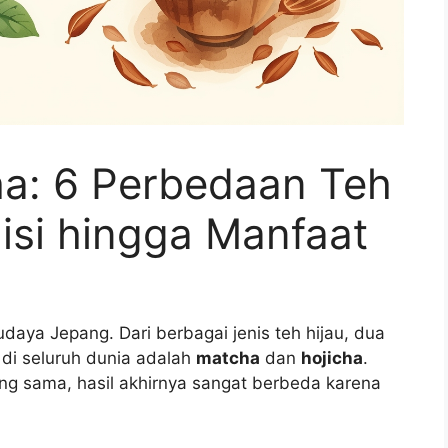
ha: 6 Perbedaan Teh
isi hingga Manfaat
aya Jepang. Dari berbagai jenis teh hijau, dua
 di seluruh dunia adalah
matcha
dan
hojicha
.
ng sama, hasil akhirnya sangat berbeda karena