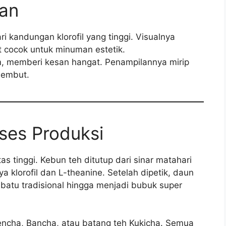
lan
ari kandungan klorofil yang tinggi. Visualnya
t cocok untuk minuman estetik.
m, memberi kesan hangat. Penampilannya mirip
 lembut.
ses Produksi
as tinggi. Kebun teh ditutup dari sinar matahari
 klorofil dan L-theanine. Setelah dipetik, daun
n batu tradisional hingga menjadi bubuk super
 Sencha, Bancha, atau batang teh Kukicha. Semua