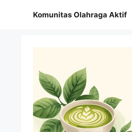
Skip
to
Komunitas Olahraga Aktif
content