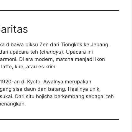
aritas
ka dibawa biksu Zen dari Tiongkok ke Jepang.
dari upacara teh (
chanoyu
). Upacara ini
armoni. Di era modern, matcha menjadi ikon
latte, kue, atau es krim.
n 1920-an di Kyoto. Awalnya merupakan
ng sisa daun dan batang. Hasilnya unik,
ukai. Dari situ hojicha berkembang sebagai teh
enenangkan.