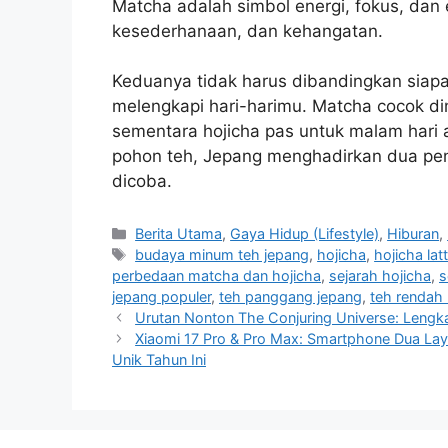
Matcha adalah simbol energi, fokus, dan e
kesederhanaan, dan kehangatan.
Keduanya tidak harus dibandingkan siapa
melengkapi hari-harimu. Matcha cocok dim
sementara hojicha pas untuk malam hari ag
pohon teh, Jepang menghadirkan dua p
dicoba.
C
Berita Utama
,
Gaya Hidup (Lifestyle)
,
Hiburan
,
a
T
budaya minum teh jepang
,
hojicha
,
hojicha lat
t
a
perbedaan matcha dan hojicha
,
sejarah hojicha
,
s
e
g
jepang populer
,
teh panggang jepang
,
teh rendah 
g
s
Urutan Nonton The Conjuring Universe: Lengka
o
Xiaomi 17 Pro & Pro Max: Smartphone Dua Lay
r
Unik Tahun Ini
i
e
s