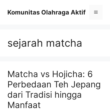
Skip
to
Komunitas Olahraga Aktif
Menu
content
sejarah matcha
Matcha vs Hojicha: 6
Perbedaan Teh Jepang
dari Tradisi hingga
Manfaat