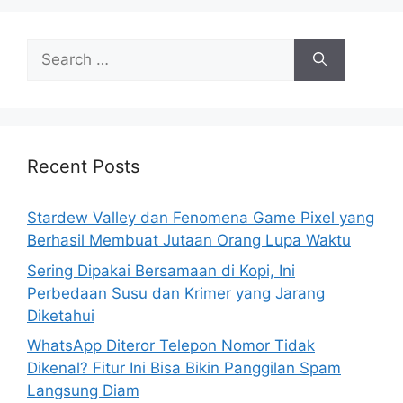
S
e
a
r
c
h
Recent Posts
f
o
Stardew Valley dan Fenomena Game Pixel yang
r
Berhasil Membuat Jutaan Orang Lupa Waktu
:
Sering Dipakai Bersamaan di Kopi, Ini
Perbedaan Susu dan Krimer yang Jarang
Diketahui
WhatsApp Diteror Telepon Nomor Tidak
Dikenal? Fitur Ini Bisa Bikin Panggilan Spam
Langsung Diam