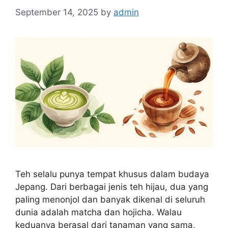
September 14, 2025
by
admin
Teh selalu punya tempat khusus dalam budaya
Jepang. Dari berbagai jenis teh hijau, dua yang
paling menonjol dan banyak dikenal di seluruh
dunia adalah matcha dan hojicha. Walau
keduanya berasal dari tanaman yang sama,