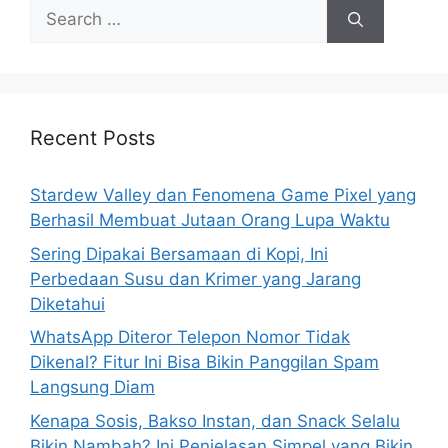
S
e
a
r
c
h
Recent Posts
f
o
Stardew Valley dan Fenomena Game Pixel yang
r
Berhasil Membuat Jutaan Orang Lupa Waktu
:
Sering Dipakai Bersamaan di Kopi, Ini
Perbedaan Susu dan Krimer yang Jarang
Diketahui
WhatsApp Diteror Telepon Nomor Tidak
Dikenal? Fitur Ini Bisa Bikin Panggilan Spam
Langsung Diam
Kenapa Sosis, Bakso Instan, dan Snack Selalu
Bikin Nambah? Ini Penjelasan Simpel yang Bikin