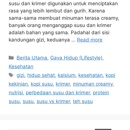
susu dan krimer digunakan untuk menciptakan
rasa yang lebih lembut dan gurih. Karena
sama-sama membuat minuman terasa creamy,
banyak orang menganggap susu dan krimer
adalah bahan yang sama. Padahal dari sisi
kandungan gizi, keduanya …
Read more
C
Berita Utama
,
Gaya Hidup (Lifestyle)
,
a
Kesehatan
t
T
gizi
,
hidup sehat
,
kalsium
,
kesehatan
,
kopi
e
a
kekinian
,
kopi susu
,
krimer
,
minuman creamy
,
g
g
nutrisi
,
perbedaan susu dan krimer
,
protein
o
s
r
susu
,
susu
,
susu vs krimer
,
teh susu
i
e
s