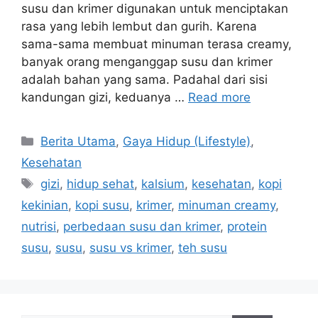
susu dan krimer digunakan untuk menciptakan
rasa yang lebih lembut dan gurih. Karena
sama-sama membuat minuman terasa creamy,
banyak orang menganggap susu dan krimer
adalah bahan yang sama. Padahal dari sisi
kandungan gizi, keduanya …
Read more
C
Berita Utama
,
Gaya Hidup (Lifestyle)
,
a
Kesehatan
t
T
gizi
,
hidup sehat
,
kalsium
,
kesehatan
,
kopi
e
a
kekinian
,
kopi susu
,
krimer
,
minuman creamy
,
g
g
nutrisi
,
perbedaan susu dan krimer
,
protein
o
s
r
susu
,
susu
,
susu vs krimer
,
teh susu
i
e
s