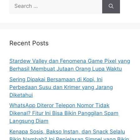
S
e
a
r
c
h
Recent Posts
f
o
Stardew Valley dan Fenomena Game Pixel yang
r
Berhasil Membuat Jutaan Orang Lupa Waktu
:
Sering Dipakai Bersamaan di Kopi, Ini
Perbedaan Susu dan Krimer yang Jarang
Diketahui
WhatsApp Diteror Telepon Nomor Tidak
Dikenal? Fitur Ini Bisa Bikin Panggilan Spam
Langsung Diam
Kenapa Sosis, Bakso Instan, dan Snack Selalu
Bikin Nambah? Ini Penjelasan Simpel yang Bikin