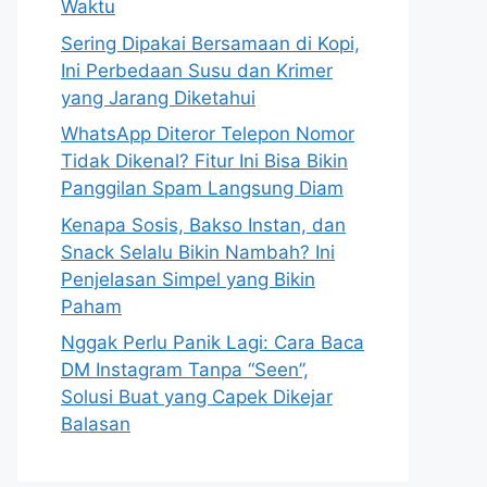
Waktu
Sering Dipakai Bersamaan di Kopi,
Ini Perbedaan Susu dan Krimer
yang Jarang Diketahui
WhatsApp Diteror Telepon Nomor
Tidak Dikenal? Fitur Ini Bisa Bikin
Panggilan Spam Langsung Diam
Kenapa Sosis, Bakso Instan, dan
Snack Selalu Bikin Nambah? Ini
Penjelasan Simpel yang Bikin
Paham
Nggak Perlu Panik Lagi: Cara Baca
DM Instagram Tanpa “Seen”,
Solusi Buat yang Capek Dikejar
Balasan