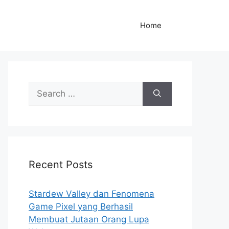
Home
S
e
a
r
c
h
Recent Posts
f
o
r
Stardew Valley dan Fenomena
:
Game Pixel yang Berhasil
Membuat Jutaan Orang Lupa