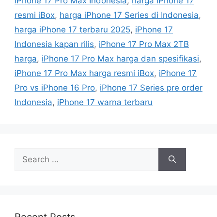
iPhone 17 Pro Max Indonesia
,
harga iPhone 17
g
s
resmi iBox
,
harga iPhone 17 Series di Indonesia
,
o
r
harga iPhone 17 terbaru 2025
,
iPhone 17
i
Indonesia kapan rilis
,
iPhone 17 Pro Max 2TB
e
harga
,
iPhone 17 Pro Max harga dan spesifikasi
,
s
iPhone 17 Pro Max harga resmi iBox
,
iPhone 17
Pro vs iPhone 16 Pro
,
iPhone 17 Series pre order
Indonesia
,
iPhone 17 warna terbaru
S
e
a
r
c
h
Recent Posts