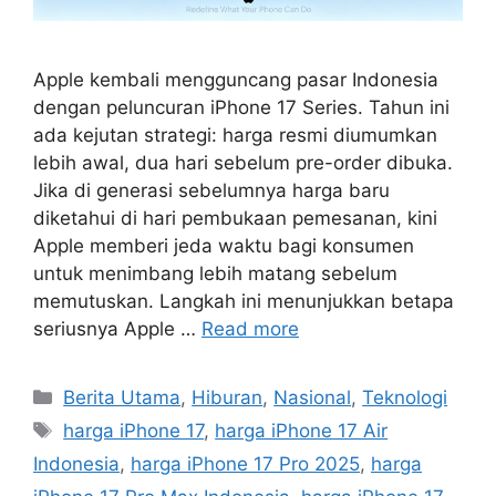
Apple kembali mengguncang pasar Indonesia
dengan peluncuran iPhone 17 Series. Tahun ini
ada kejutan strategi: harga resmi diumumkan
lebih awal, dua hari sebelum pre-order dibuka.
Jika di generasi sebelumnya harga baru
diketahui di hari pembukaan pemesanan, kini
Apple memberi jeda waktu bagi konsumen
untuk menimbang lebih matang sebelum
memutuskan. Langkah ini menunjukkan betapa
seriusnya Apple …
Read more
C
Berita Utama
,
Hiburan
,
Nasional
,
Teknologi
a
T
harga iPhone 17
,
harga iPhone 17 Air
t
a
Indonesia
,
harga iPhone 17 Pro 2025
,
harga
e
g