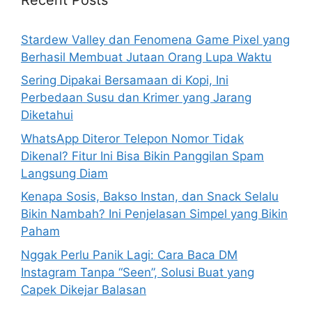
f
o
Stardew Valley dan Fenomena Game Pixel yang
r
Berhasil Membuat Jutaan Orang Lupa Waktu
:
Sering Dipakai Bersamaan di Kopi, Ini
Perbedaan Susu dan Krimer yang Jarang
Diketahui
WhatsApp Diteror Telepon Nomor Tidak
Dikenal? Fitur Ini Bisa Bikin Panggilan Spam
Langsung Diam
Kenapa Sosis, Bakso Instan, dan Snack Selalu
Bikin Nambah? Ini Penjelasan Simpel yang Bikin
Paham
Nggak Perlu Panik Lagi: Cara Baca DM
Instagram Tanpa “Seen”, Solusi Buat yang
Capek Dikejar Balasan