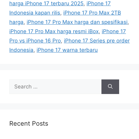
r
harga iPhone 17 terbaru 2025
,
iPhone 17
i
Indonesia kapan rilis
,
iPhone 17 Pro Max 2TB
e
harga
,
iPhone 17 Pro Max harga dan spesifikasi
,
s
iPhone 17 Pro Max harga resmi iBox
,
iPhone 17
Pro vs iPhone 16 Pro
,
iPhone 17 Series pre order
Indonesia
,
iPhone 17 warna terbaru
S
e
a
r
c
h
Recent Posts
f
o