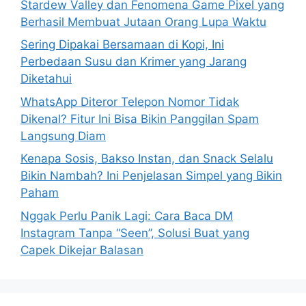
Stardew Valley dan Fenomena Game Pixel yang
r
Berhasil Membuat Jutaan Orang Lupa Waktu
:
Sering Dipakai Bersamaan di Kopi, Ini
Perbedaan Susu dan Krimer yang Jarang
Diketahui
WhatsApp Diteror Telepon Nomor Tidak
Dikenal? Fitur Ini Bisa Bikin Panggilan Spam
Langsung Diam
Kenapa Sosis, Bakso Instan, dan Snack Selalu
Bikin Nambah? Ini Penjelasan Simpel yang Bikin
Paham
Nggak Perlu Panik Lagi: Cara Baca DM
Instagram Tanpa “Seen”, Solusi Buat yang
Capek Dikejar Balasan