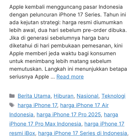
Apple kembali mengguncang pasar Indonesia
dengan peluncuran iPhone 17 Series. Tahun ini
ada kejutan strategi: harga resmi diumumkan
lebih awal, dua hari sebelum pre-order dibuka.
Jika di generasi sebelumnya harga baru
diketahui di hari pembukaan pemesanan, kini
Apple memberi jeda waktu bagi konsumen
untuk menimbang lebih matang sebelum
memutuskan. Langkah ini menunjukkan betapa
seriusnya Apple …
Read more
C
Berita Utama
,
Hiburan
,
Nasional
,
Teknologi
a
T
harga iPhone 17
,
harga iPhone 17 Air
t
a
Indonesia
,
harga iPhone 17 Pro 2025
,
harga
e
g
iPhone 17 Pro Max Indonesia
,
harga iPhone 17
g
s
resmi iBox
,
harga iPhone 17 Series di Indonesia
,
o