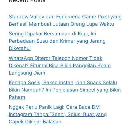
f
o
Stardew Valley dan Fenomena Game Pixel yang
r
Berhasil Membuat Jutaan Orang Lupa Waktu
:
Sering Dipakai Bersamaan di Kopi, Ini
Perbedaan Susu dan Krimer yang Jarang
Diketahui
WhatsApp Diteror Telepon Nomor Tidak
Dikenal? Fitur Ini Bisa Bikin Panggilan Spam
Langsung Diam
Kenapa Sosis, Bakso Instan, dan Snack Selalu
Bikin Nambah? Ini Penjelasan Simpel yang Bikin
Paham
Nggak Perlu Panik Lagi: Cara Baca DM
Instagram Tanpa “Seen”, Solusi Buat yang
Capek Dikejar Balasan