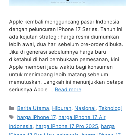
Apple kembali mengguncang pasar Indonesia
dengan peluncuran iPhone 17 Series. Tahun ini
ada kejutan strategi: harga resmi diumumkan
lebih awal, dua hari sebelum pre-order dibuka.
Jika di generasi sebelumnya harga baru
diketahui di hari pembukaan pemesanan, kini
Apple memberi jeda waktu bagi konsumen
untuk menimbang lebih matang sebelum
memutuskan. Langkah ini menunjukkan betapa
seriusnya Apple …
Read more
C
Berita Utama
,
Hiburan
,
Nasional
,
Teknologi
a
T
harga iPhone 17
,
harga iPhone 17 Air
t
a
Indonesia
,
harga iPhone 17 Pro 2025
,
harga
e
g