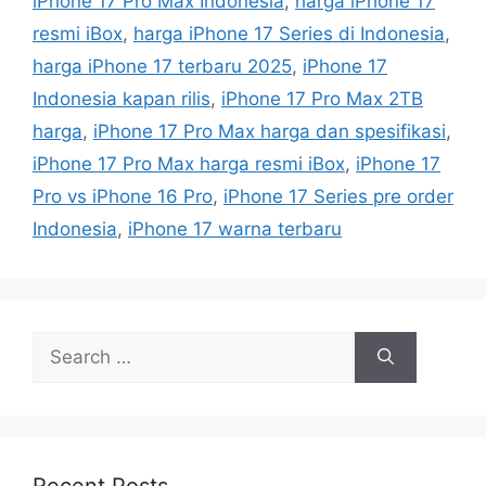
iPhone 17 Pro Max Indonesia
,
harga iPhone 17
g
s
resmi iBox
,
harga iPhone 17 Series di Indonesia
,
o
r
harga iPhone 17 terbaru 2025
,
iPhone 17
i
Indonesia kapan rilis
,
iPhone 17 Pro Max 2TB
e
harga
,
iPhone 17 Pro Max harga dan spesifikasi
,
s
iPhone 17 Pro Max harga resmi iBox
,
iPhone 17
Pro vs iPhone 16 Pro
,
iPhone 17 Series pre order
Indonesia
,
iPhone 17 warna terbaru
S
e
a
r
c
h
Recent Posts